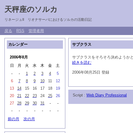
天秤座のソルカ
リネージュII リオナサーバにおけるソルカの活動日記
戻る
RSS
管理者用
カレンダー
サブクラス
2006年8月
サブクラスをそろそろ決めようか
続きを読む
日
月
火
水
木
金
土
2006年08月25日 登録
-
-
1
2
3
4
5
6
7
8
9
10
11
12
13
14
15
16
17
18
19
Script :
Web Diary Professional
20
21
22
23
24
25
26
27
28
29
30
31
-
-
-
-
-
-
-
-
-
前の月
次の月