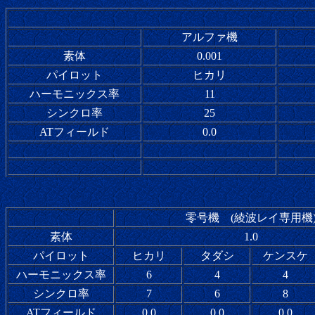
アルファ機
素体
0.001
パイロット
ヒカリ
ハーモニックス率
11
シンクロ率
25
ATフィールド
0.0
零号機 (綾波レイ専用機
素体
1.0
パイロット
ヒカリ
タダシ
ケンスケ
ハーモニックス率
6
4
4
シンクロ率
7
6
8
ATフィールド
0.0
0.0
0.0