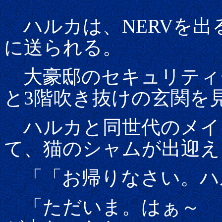
ハルカは、NERVを出
に送られる。
大豪邸のセキュリティ
と3階吹き抜けの玄関を
ハルカと同世代のメイ
て、猫のシャムが出迎え
「「お帰りなさい。ハ
「ただいま。はぁ～ 