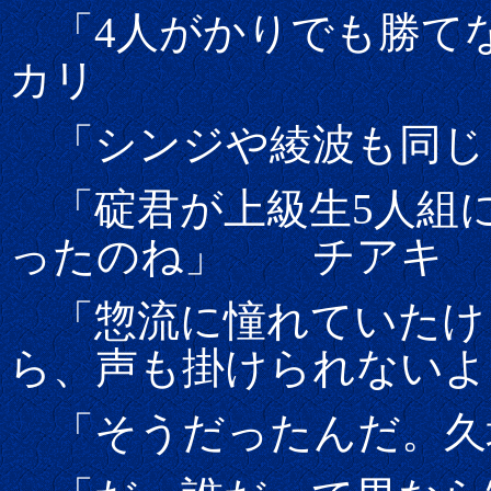
「4人がかりでも勝て
カリ
「シンジや綾波も同じ
「碇君が上級生5人組
ったのね」 チアキ
「惣流に憧れていたけ
ら、声も掛けられないよ
「そうだったんだ。久