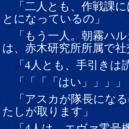
「二人とも、作戦課に
とになっているの」
「もう一人。朝霧ハル
は、赤木研究所所属で社
「4人とも、手引きは
「「「「はい」」」」
「アスカが隊長になる
たしが取ります」
「4人は、エヴァ零号機