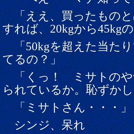
「ええ、買ったものと
すれば、20kgから45
「50kgを超えた当た
てるの？」
「くっ！ ミサトのや
られているか。恥ずかし
「ミサトさん・・・」
シンジ、呆れ