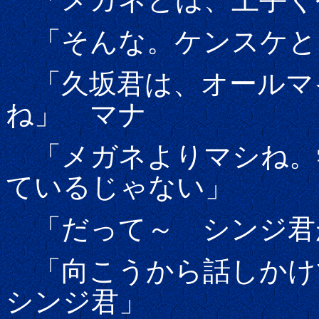
「そんな。ケンスケと
「久坂君は、オールマ
ね」 マナ
「メガネよりマシね。
ているじゃない」
「だって～ シンジ君
「向こうから話しかけ
シンジ君」