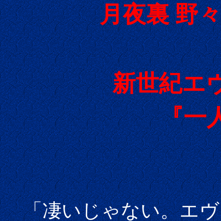
月夜裏 野
新世紀エ
『一
「凄いじゃない。エヴ