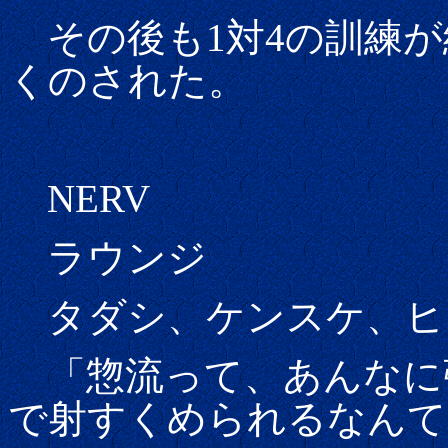
その後も1対4の訓練が
くのされた。
NERV
ラウンジ
タダシ、ケンスケ、ヒ
「惣流って、あんなに
で射すくめられるなん