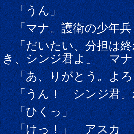
「うん」
「マナ。護衛の少年兵
「だいたい、分担は終
き、シンジ君よ」 マナ
「あ、りがとう。よろ
「うん！ シンジ君。
「ひくっ」
「けっ！」 アスカ