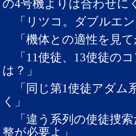
の4号機よりは合わせに
「リツコ。ダブルエン
「機体との適性を見て
「11使徒、13使徒の
は？」
「同じ第1使徒アダム
く」
「違う系列の使徒捜索
整が必要よ」