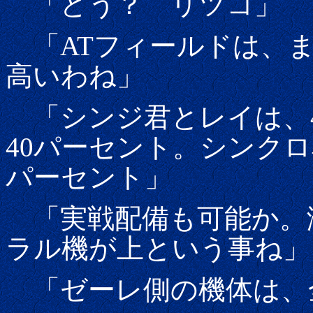
「どう？ リツコ」 
「ATフィールドは、ま
高いわね」
「シンジ君とレイは、
40パーセント。シンクロ率
パーセント」
「実戦配備も可能か。
ラル機が上という事ね」
「ゼーレ側の機体は、