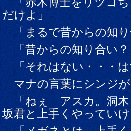
「赤木博士をリツコち
だけよ」
「まるで昔からの知り
「昔からの知り合い？
「それはない・・・は
マナの言葉にシンジが
「ねぇ アスカ。洞木
坂君と上手くやっていけ
「メガネとは、上手く