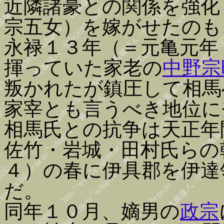
近隣諸豪との関係を強化
宗五女）を嫁がせたのも
永禄１３年（＝元亀元年
揮っていた家老の
中野宗
叛かれたが鎮圧して相馬
家宰とも言うべき地位に
相馬氏との抗争は天正年
佐竹・岩城・田村氏らの
４）の春に伊具郡を伊達
だ。
同年１０月、嫡男の
政宗