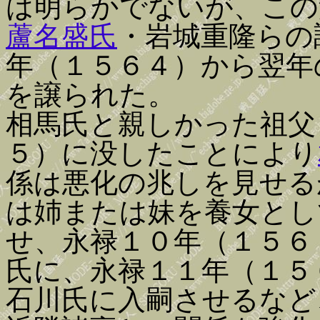
は明らかでないが、この
蘆名盛氏
・岩城重隆らの
年（１５６４）から翌年
を譲られた。
相馬氏と親しかった祖父
５）に没したことにより
係は悪化の兆しを見せる
は姉または妹を養女とし
せ、永禄１０年（１５６
氏に、永禄１１年（１５
石川氏に入嗣させるなど