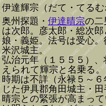
伊達輝宗（だて・てるむ
奥州探題・
伊達晴宗
の二
は次郎。彦太郎・総次郎
娘・義姫。法号は受心。
米沢城主。
弘治元年（１５５５）、
えられて輝宗と名乗る。
時期は不詳（永禄５～６
じた伊具郡角田城主・田
晴宗との緊張が高まって