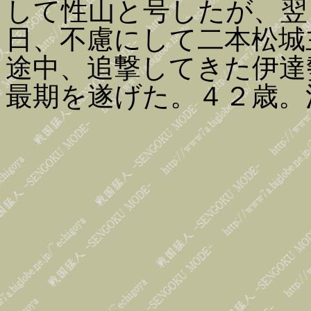
して性山と号したが、翌
日、不慮にして二本松城
途中、追撃してきた伊達
最期を遂げた。４２歳。