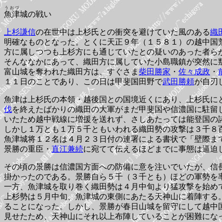
うおづ
魚津
城の戦い
上杉謙信
の在世中は上杉氏との衝突を避けていた風のある
織
明確なものとなった。とくに天正９年（１５８１）の越中国
方に属しつつも上杉方にも通じていたとの疑いのあった者ら
そんななかにあって、織田方に属していた小島職鎮が突然に
富山城を奪われた織田方は、すぐさま
柴田勝家
・
佐々成政
・
１１日のことであり、この日は甲斐国田野で
武田勝頼
が自刃
魚津は上杉氏の本領・越後国との国境近くにあり、上杉氏に
伐
を終えたばかりの織田の大軍がまだ甲斐国や信濃国に駐留
いたため越中戦線に増援を送れず、さしあたっては能登国の
しかし１万とも１万５千ともいわれる織田勢の攻撃は３千８
魚津城将１２名は４月２３日付の連署による書状で「壁際ま
景勝の重臣・
直江兼続
に宛てて伝えるほどまでに事態は逼迫
その頃の景勝は信濃国方面への防備に意を注いでいたが、信
掛かったのである。景勝自ら５千（３千とも）ほどの軍勢を
一方、魚津城を取り巻く織田勢は４月中旬より猛攻撃を始め
上杉勢は５月中旬、魚津城の東側にあたる天神山に着陣する
ることになった。しかし、景勝が春日山城を留守にして越中
見せたため、天神山にそれ以上布陣していることが困難にな