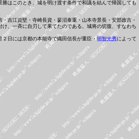
景勝はこのとき、城を明け渡す条件で和議を結んで帰国しても
信・吉江資堅・寺崎長資・蓼沼泰重・山本寺景長・安部政吉・
付け、一斉に自刃して果てたのである。城将の切腹、すなわち
月２日には京都の本能寺で織田信長が重臣・
明智光秀
によって
。