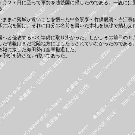
５月２７日に至って軍勢を越後国に帰したのである。一説には
る。
いままに落城が近いことを悟った中条景泰・竹俣慶綱・吉江宗
耳に穴を開け、それに自分の名前を書いた木札を鉄線で結わえ
国へと侵攻するべく準備に取り掛かった。しかしその前日の６
した情報はまだ北陸地方にはもたらされていなかったのである
急報に接した織田勢は全軍撤退した。
か予断を許さない戦いであった。