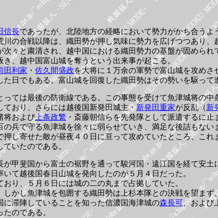
田信長
であったが、北陸地方の経略において勢力がかち合うよ
荒川の合戦以降は、織田勢が押し気味に勢力を広げつつあり、
が次々と粛清され、越中国における織田勢力の基盤が固められ
叛き、越中国富山城を奪うという出来事が起こる。
前田利家
・
佐久間盛政
を大将に１万余の軍勢で富山城を攻めさ
した日でもある。富山城を回復した織田勢はその勢いを駆って
とっては最後の防衛線である。この事態を受けて魚津城将の中
しており、さらには越後国新発田城主・
新発田重家
が反乱（
新
諸将および
上条政繁
・斎藤朝信らを先発隊として派遣するに止
百の兵で守る魚津城を徐々に弱らせていき、満足な後詰もない
で押し寄せた敵が昼夜４０日に亘って攻めていたところ、これ
していたのである。
長が甲斐国から富士の裾野を通って駿河国・遠江国を経て安土
率いて越後国春日山城を発向したのが５月４日だった。
ており、５月６日には城の二の丸まで占拠していた。
。しかし魚津城を包囲する織田勢は上杉本隊との決戦を望まず
国に滞陣していることを知った信濃国海津城の
森長可
、および
ったのである。