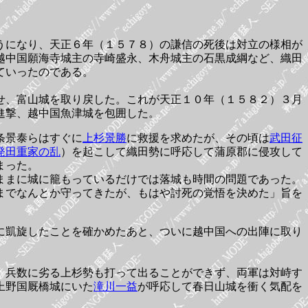
うになり、天正６年（１５７８）の謙信の死後は対立の様相が
越中国願海寺城主の寺崎盛永、木舟城主の石黒成綱など、織田
ていったのである。
せ、富山城を取り戻した。これが天正１０年（１５８２）３月
進撃、越中国魚津城を包囲した。
条景泰らはすぐに
上杉景勝
に救援を求めたが、その頃は
武田征
発田重家の乱
）を起こして織田勢に呼応して蒲原郡に侵攻して
まった。
ままに城に籠もっているだけでは落城も時間の問題であった。
までなんとか守ってきたが、もはや討死の覚悟を決めた」旨を
に凱旋したことを確かめたあと、ついに越中国への出陣に取り
、兵数に劣る上杉勢も打って出ることができず、両軍は対峙す
上野国厩橋城にいた
滝川一益
が呼応して春日山城を衝く気配を