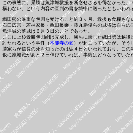
この事態に、景勝は魚津城救援を断念せざるを得なかった。
構わない、という内容の直判の書を城中に送ったともいわれ
織田勢の厳重な包囲を受けること約３ヶ月、救援も食糧もな
石口広宗・若林家長・亀田長乗・藤丸勝俊らの城将は自らの
魚津城の落城は６月３日のことであった。
ここに上杉景勝包囲網は完成し、勝ちに乗じた織田勢は越後
討たれるという事件（
本能寺の変
）が起こっていたが、そう
勝家らが信長の死を知ったのは翌４日といわれており、この
仮に籠城戦があと２日伸びていれば、事態はどうなっていた