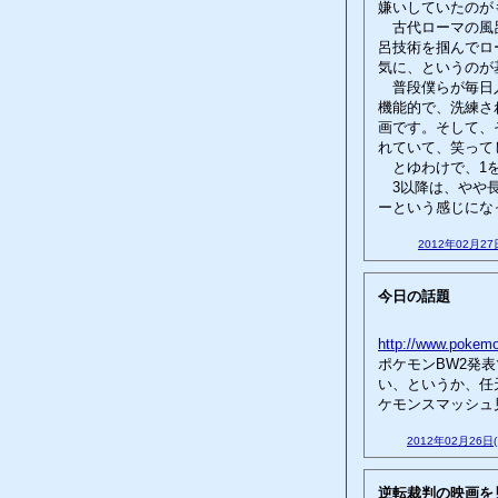
嫌いしていたのが
古代ローマの風呂
呂技術を掴んでロ
気に、というのが
普段僕らが毎日入
機能的で、洗練さ
画です。そして、
れていて、笑って
とゆわけで、1を
3以降は、やや長
ーという感じにな
2012年02月27
今日の話題
http://www.pokemo
ポケモンBW2発
い、というか、任
ケモンスマッシュ
2012年02月26日
逆転裁判の映画を