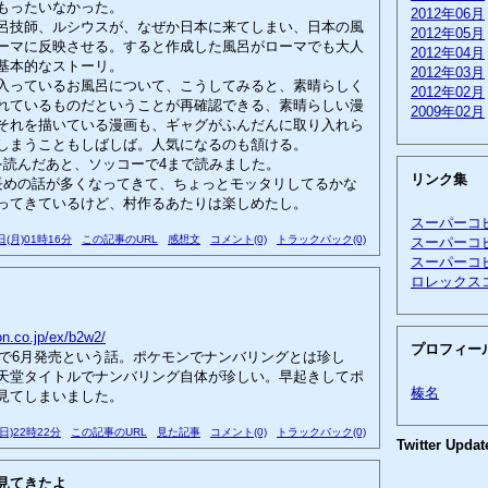
もったいなかった。
2012年06月
技師、ルシウスが、なぜか日本に来てしまい、日本の風
2012年05月
ーマに反映させる。すると作成した風呂がローマでも大人
2012年04月
基本的なストーリ。
2012年03月
っているお風呂について、こうしてみると、素晴らしく
2012年02月
れているものだということが再確認できる、素晴らしい漫
2009年02月
それを描いている漫画も、ギャグがふんだんに取り入れら
しまうこともしばしば。人気になるのも頷ける。
読んだあと、ソッコーで4まで読みました。
リンク集
めの話が多くなってきて、ちょっとモッタリしてるかな
ってきているけど、村作るあたりは楽しめたし。
スーパーコ
日(月)01時16分
この記事のURL
感想文
コメント(0)
トラックバック(0)
スーパーコ
スーパーコ
ロレックス
n.co.jp/ex/b2w2/
プロフィー
表で6月発売という話。ポケモンでナンバリングとは珍し
天堂タイトルでナンバリング自体が珍しい。早起きしてポ
榛名
見てしまいました。
(日)22時22分
この記事のURL
見た記事
コメント(0)
トラックバック(0)
Twitter Updat
見てきたよ