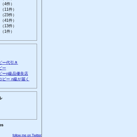
（4件）
（11件）
（23件）
（41件）
（13件）
（1件）
ピー代引き
ピー
ピーn級品優良店
コピー n級が届く
ル
es
follow me on Twitter