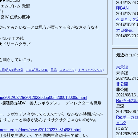
 PRINCESS
2014/12/24 
ーエムブレム 覚醒
即BAN
プト
2014/12/24 
迷宮IV 伝承の巨神
ベヨネッタ
2014/10/01 
やってみたいなーとは思うが買ってる金がなさそうなも
本日発売。
2014/09/29 
話 パルテナの鏡
ン★ドリームクラブ
最近のコメ
も減らしていこう。
未承認
27日(月)21時25分
この記事のURL
日記
コメント(0)
トラックバック(0)
未承認
2024/10/24 
非公開
非公開
2021/08/16 
b.jp/2012/02/26/20120225dog00m200018000c.html
Re:今日の
 「極限脱出ADV 善人シボウデス」 ディレクターも職場
里深
2012/08/06 
。シボウデス今やってるんですが、なかなか時間がかか
Re:ボーカ
よりちょっと動きがあんまりサクサクじゃないのがね。
ョン2
はるな
mpress.co.jp/docs/news/20120227_514987.html
2012/05/08 
会社更生法とか。でも国内生産頑張って欲しい。