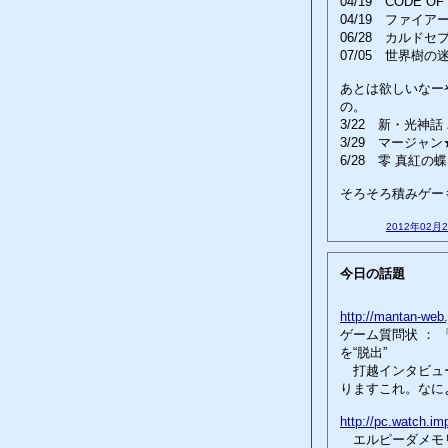
04/19 CODE OF
04/19 ファイア
06/28 カルドセ
07/05 世界樹の
あとは欲しいなー
の。
3/22 新・光神
3/29 マージャ
6/28 零 真紅の蝶
そろそろ積みゲー
2012年02月
今日の話題
http://mantan-we
ゲーム質問状 ：
を“脱出”
打越インタビュー
りますこれ。なに
http://pc.watch.i
エルピーダメモリ