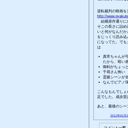
逆転裁判の映画を
http://www.gyakut
結構原作通りに進
そこの長さに詰め
いと何がなんだか
をじっくり読み込
になってた。でも
は
真宵ちゃんが
たから、暗い
御剣がちょっ
千尋さん怖い
霊媒シーンが
なんでピアノ
こんなもんでしょ
足でした。成歩堂
あと、最後のシー
2012年02月
コメント一覧