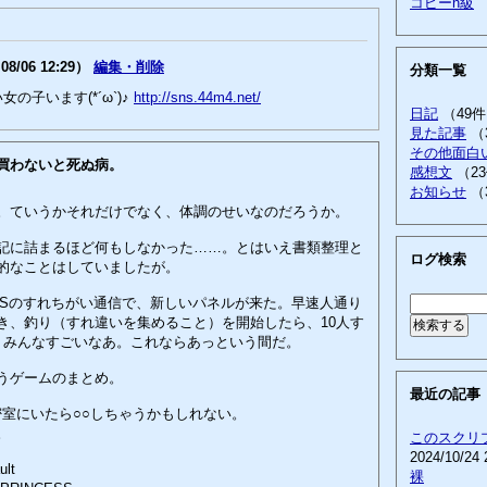
コピーn級
8/06 12:29）
編集・削除
分類一覧
の子います(*´ω`)♪
http://sns.44m4.net/
日記
（49
見た記事
（
その他面白
買わないと死ぬ病。
感想文
（2
お知らせ
（
ていうかそれだけでなく、体調のせいなのだろうか。
に詰まるほど何もしなかった……。とはいえ書類整理と
ログ検索
的なことはしていましたが。
Sのすれちがい通信で、新しいパネルが来た。早速人通り
き、釣り（すれ違いを集めること）を開始したら、10人す
。みんなすごいなあ。これならあっという間だ。
うゲームのまとめ。
最近の記事
と密室にいたら○○しちゃうかもしれない。
。
このスクリ
2024/10/24 
ult
裸