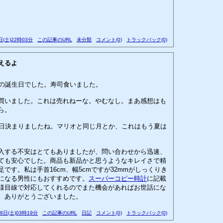
日(土)22時03分
この記事のURL
未分類
コメント(0)
トラックバック(0)
えるよ
んの誕生日でした。寿司食いました。
買いました。これは売れねーな。やむなし。まあ感想はも
ら。
売日決まりましたね。マリオと同じ月とか、これはもう夏は
入する不安はとてもありましたが、問い合わせから迅速、
ても安心でした。商品も新品かと思うようなキレイさで精
です。私は手首16cm、幅5cmですが32mmがしっくりき
になる男性にもおすすめです。
スーパーコピー時計
に記載
様目線で対応してくれるのでまた機会があればお世話にな
。ありがとうございました。
28日(土)03時19分
この記事のURL
日記
コメント(0)
トラックバック(0)