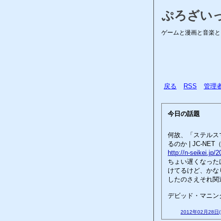
ぷろざい
ゲームと漫画と音楽と
戻る
RSS
管理
今日の話題
何故、「ステルス
るのか | JC-N
http://n-seikei.jp
ちょい遅くなった
けてるけど、かな
したのさえそれ関
デビッド・マニン
2012年02月28日