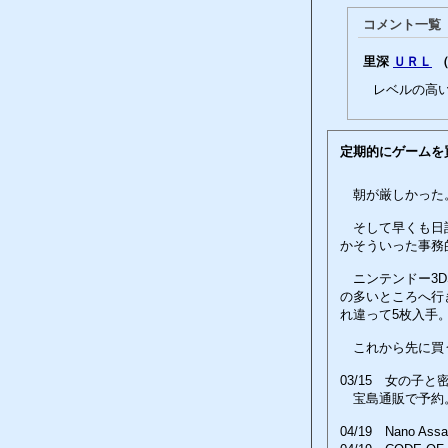
コメント一覧
里深
ＵＲＬ
（0
レベルの高い女
定期的にゲームを
朝が厳しかった。
そして早くも日記
かそういった事務
ニンテンドー3D
の多いところへ行
れ違って5枚入手
これから先に買
03/15 女の子
宝島通販で予約
04/19 Nano Assa