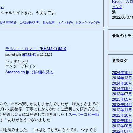
Re:ボーカ
ョン2
jp/
浜
シャルサイトきた。今度は空よ。
2012/05/07 
(月)21時07分
この記事のURL
見た記事
コメント(0)
トラックバック(0)
最近のトラ
テルマエ・ロマエ I (BEAM COMIX)
amazlet
posted with
at 12.02.27
過去ログ
ヤマザキマリ
エンターブレイン
Amazon.co.jp で詳細を見る
2024年10月
2014年12月
2014年10月
2014年09月
2013年07月
2013年05月
ので、正直不安しかありませんでしたが、購入するまでの
2013年04月
ブレス調整等、丁寧にわかりやすくご説明して頂き安心し
2012年11月
！発送も翌日には発送して頂きました！
スーパーコピー時
2012年10月
す！ありがとうございました！
2012年09月
2012年08月
Iを読みました。これはとても良いものです。今まで毛
2012年07月