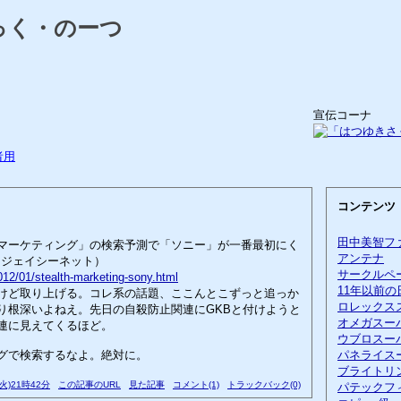
っく・のーつ
宣伝コーナ
者用
コンテンツ
田中美智フ
マーケティング」の検索予測で「ソニー」が一番最初にく
アンテナ
ET（ジェイシーネット）
サークルペ
/2012/01/stealth-marketing-sony.html
11年以前の
けど取り上げる。コレ系の話題、ここんとこずっと追っか
ロレックス
り根深いよねえ。先日の自殺防止関連にGKBと付けようと
オメガスー
連に見えてくるほど。
ウブロスー
グで検索するなよ。絶対に。
パネライス
ブライトリ
(火)21時42分
この記事のURL
見た記事
コメント(1)
トラックバック(0)
パテックフ