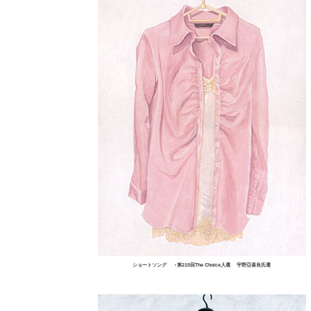
ショートソング ↑第210回The Choice入選 宇野亞喜良氏選