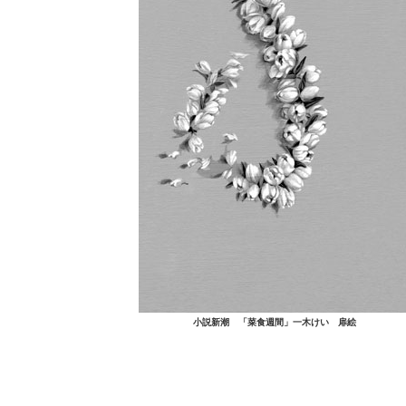
小説新潮 「菜食週間」一木けい 扉絵