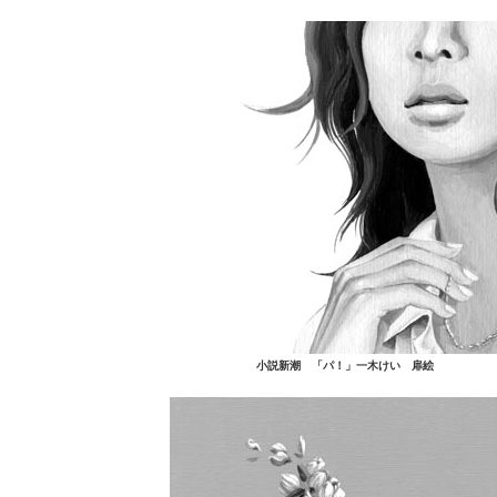
小説新潮 「パ！」一木けい 扉絵