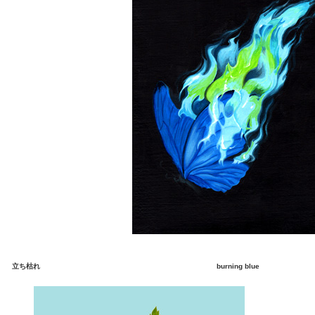
立ち枯れ
burning blue