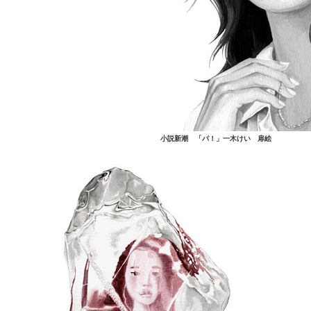
小説新潮 「パ！」一木けい 扉絵