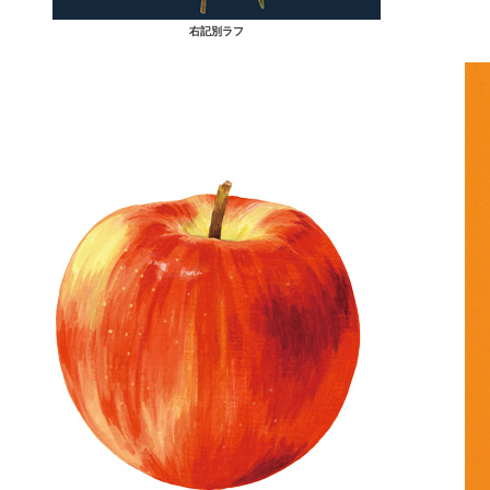
右記別ラフ