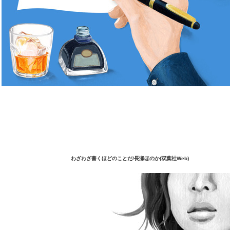
わざわざ書くほどのことだ/長瀬ほのか(双葉社Web)