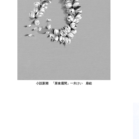
小説新潮 「菜食週間」一木けい 扉絵