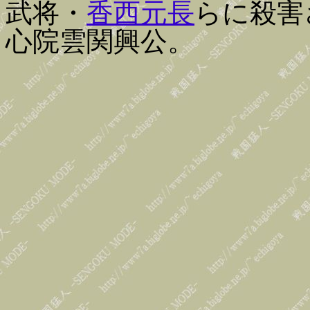
武将・
香西元長
らに殺害
心院雲関興公。