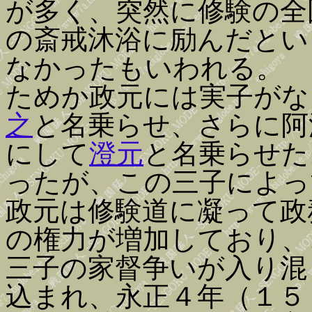
が多く、突然に修験の全
の斎戒沐浴に励んだとい
なかったもいわれる。
ためか政元には実子がな
之
と名乗らせ、さらに阿
にして
澄元
と名乗らせた
ったが、この三子によっ
政元は修験道に凝って政
の権力が増加しており、
三子の家督争いが入り混
込まれ、永正４年（１５