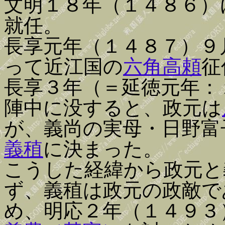
文明１８年（１４８６）
就任。
長享元年（１４８７）９
って近江国の
六角高頼
征
長享３年（＝延徳元年：
陣中に没すると、政元は
が、義尚の実母・日野富
義稙
に決まった。
こうした経緯から政元と
ず、義稙は政元の政敵で
め、明応２年（１４９３