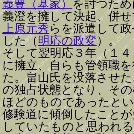
義豊（基家）
を討つため
義澄を擁して決起、併せ
上原元秀
らを派遣して政
した（
明応の政変
）。
そして翌明応３年（１４
に擁立、自らも管領職を
た。畠山氏を没落させた
の独占状態となり、その
ほどのものであったとい
修験道に傾倒したことが
していたものと思われる