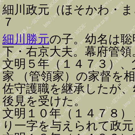
細川政元（ほそかわ・ま
７
細川勝元
の子。幼名は聡
下・右京大夫。幕府管領
文明５年（１４７３）、
家 （管領家）の家督を
佐守護職を継承したが、
後見を受けた。
文明１０年（１４７８）
り一字を与えられて政元