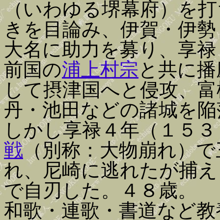
（いわゆる堺幕府）を打
きを目論み、伊賀・伊勢
大名に助力を募り、享禄
前国の
浦上村宗
と共に播
して摂津国へと侵攻、富
丹・池田などの諸城を陥
しかし享禄４年（１５３
戦
（別称：大物崩れ）で
れ、尼崎に逃れたが捕え
で自刃した。４８歳。
和歌・連歌・書道など教