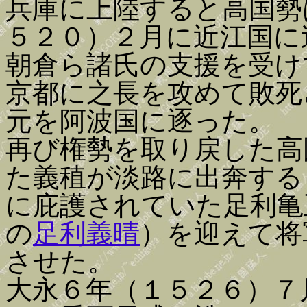
兵庫に上陸すると高国勢
５２０）２月に近江国に
朝倉ら諸氏の支援を受け
京都に之長を攻めて敗死
元を阿波国に逐った。
再び権勢を取り戻した高
た義稙が淡路に出奔する
に庇護されていた足利亀
の
足利義晴
）を迎えて将
させた。
大永６年（１５２６）７