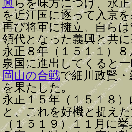
興
らを味方につけ、永正
を近江国に逐って入京を
再び将軍に擁立。自らは
領代となった義興と共に
永正８年（１５１１）８
泉国に進出してくると一
岡山の合戦
で細川政賢・
を果たした。
永正１５年（１５１８）
と、これを好機と捉えた
（１５１９）１１月に挙