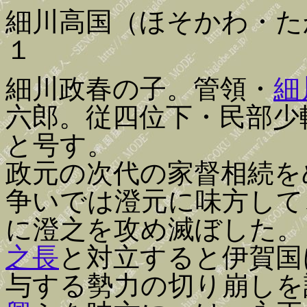
細川高国（ほそかわ・た
１
細川政春の子。管領・
細
六郎。従四位下・民部少
と号す。
政元の次代の家督相続を
争いでは澄元に味方して
に澄之を攻め滅ぼした。
之長
と対立すると伊賀国
与する勢力の切り崩しを