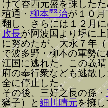
けて香西元盛を誅したた
稙通・
柳本賢治
が１０月
翻し、さらには１２月に
政長
が阿波国より堺に上
に努めたが、大永７年（
で波多野・柳本の軍勢に
江国に逃れた。この義晴
府の奉行衆なども逃散し
全に停止した。
その後、三好之長の孫・
猶子）と
細川晴元
を擁し