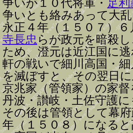
争いが１０代将軍・
足利
争いとも絡みあって大乱
永正４年（１５０７）６
寺長忠
らが政元を暗殺し
ため、澄元は近江国に逃
軒の戦いで細川高国・細
を滅ぼすと、その翌日に
京兆家（管領家）の家督
丹波・讃岐・土佐守護に
その後は管領として幕府
年（１５０８）になると