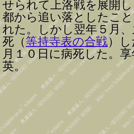
せられて上洛戦を展開し
都から追い落としたこと
れた。しかし翌年５月、
死（
等持寺表の合戦
）し
月１０日に病死した。享
英。