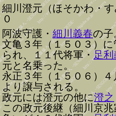
細川澄元（ほそかわ・す
０
阿波守護・
細川義春
の子
文亀３年（１５０３）に
られ、１１代将軍・
足利
元と名乗った。
永正３年（１５０６）４
より譲与される。
政元には澄元の他に
澄之
この政元後継（細川京兆