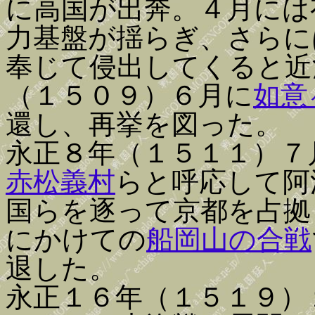
に高国が出奔。４月には
力基盤が揺らぎ、さらに
奉じて侵出してくると近
（１５０９）６月に
如意
還し、再挙を図った。
永正８年（１５１１）７
赤松義村
らと呼応して阿
国らを逐って京都を占拠
にかけての
船岡山の合戦
退した。
永正１６年（１５１９）