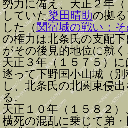
勢力に備え、天正２年（
していた
簗田晴助
の拠る
した（
関宿城の戦い：そ
の権力は北条氏の支配下
がその後見的地位に就く
天正３年（１５７５）に
逐って下野国小山城（別
し、北条氏の北関東侵出
る。
天正１０年（１５８２）
横死の混乱に乗じて弟・