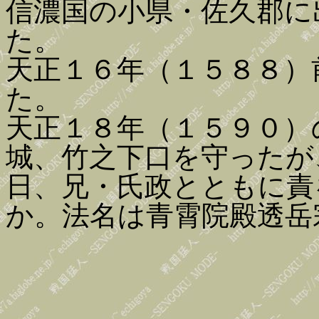
信濃国の小県・佐久郡に
た。
天正１６年（１５８８）
た。
天正１８年（１５９０）
城、竹之下口を守ったが
日、兄・氏政とともに責
か。法名は青霄院殿透岳