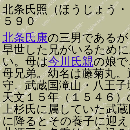
北条氏照（ほうじょう・
５９０
北条氏康
の三男であるが
早世した兄がいるために
い。母は
今川氏親
の娘で
母兄弟。幼名は藤菊丸。
守。武蔵国滝山・八王子
天文１５年（１５４６）
上杉氏に属していた武蔵
に降るとその養子に迎え