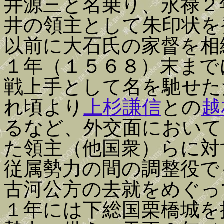
井源三と名乗り、永禄２
井の領主として朱印状を
以前に大石氏の家督を相
１年（１５６８）末まで
戦上手として名を馳せた
れ頃より
上杉謙信
との
越
るなど、外交面において
た領主（他国衆）らに対
従属勢力の間の調整役で
古河公方の去就をめぐっ
１年には下総国栗橋城を