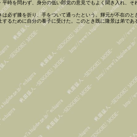
・平時を問わず、身分の低い郎党の意見でもよく聞き入れ、そ
きは必ず膝を折り、手をついて通ったという。輝元が不在のと
止するために自分の養子に受けた。このとき既に隆景は弟であ