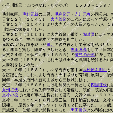
小早川隆景（こばやかわ・たかかげ） １５３３～１５９７
毛利家臣。
毛利元就
の三男。
毛利隆元
・
吉川元春
の同母弟。
天文１２年（１５４３）、
大内義隆
の口添えによって竹原小
天文１３年（１５４４）より大内氏への人質となったが、１
川繁平の妹を妻とした。
天文２０年（１５５１）に大内義隆が重臣・
陶晴賢
によって
を後ろ盾に、主に山陽本面の攻略を担当した。
元就の没後は跡を継いだ
輝元
の後見役として家政を執り行い
る」器量と賞し、隆景が没したとき、
黒田孝高
をして「日本
天文２４年（＝弘治元年：１５５５）の
厳島の合戦
に際して
天正３年（１５７５）、毛利氏は織田氏と戦闘を続ける石山
大勝利をおさめた。
天正１０年（１５８２）、羽柴秀吉が備中国
高松城を囲む
と
を黙認した。これにより秀吉の天下取りが有利に展開し、後
同年、本拠を沼田の新高山城から三原城に移す。
天正１３年（１５８５）には毛利勢の一翼として
四国征伐
に
九州征伐
においても先鋒部隊として活躍し、筑前・筑後の両
文禄の役
では第６軍の主将として渡海。文禄２年（１５９３
文禄３年（１５９４）８月に従三位・権中納言に叙任、文禄
隠棲し、慶長２年（１５９７）６月１２日に卒した。６５歳
思慮深く、仁愛に篤い武将であった。
黒田長政
との問答にお