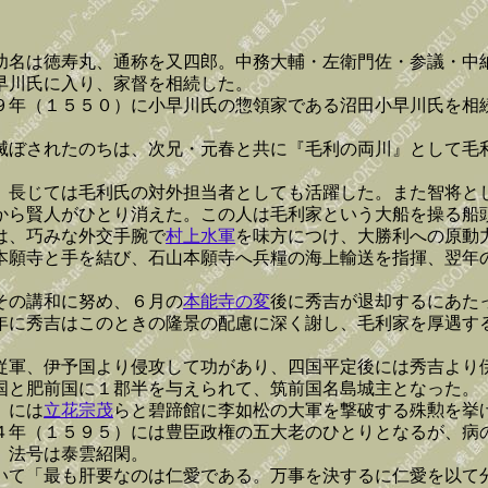
幼名は徳寿丸、通称を又四郎。中務大輔・左衛門佐・参議・中
早川氏に入り、家督を相続した。
９年（１５５０）に小早川氏の惣領家である沼田小早川氏を相
滅ぼされたのちは、次兄・元春と共に『毛利の両川』として毛
、長じては毛利氏の対外担当者としても活躍した。また智将と
から賢人がひとり消えた。この人は毛利家という大船を操る船
は、巧みな外交手腕で
村上水軍
を味方につけ、大勝利への原動
本願寺と手を結び、石山本願寺へ兵糧の海上輸送を指揮、翌年
その講和に努め、６月の
本能寺の変
後に秀吉が退却するにあた
年に秀吉はこのときの隆景の配慮に深く謝し、毛利家を厚遇す
従軍、伊予国より侵攻して功があり、四国平定後には秀吉より
国と肥前国に１郡半を与えられて、筑前国名島城主となった。
）には
立花宗茂
らと碧蹄館に李如松の大軍を撃破する殊勲を挙
４年（１５９５）には豊臣政権の五大老のひとりとなるが、病
。法号は泰雲紹閑。
いて「最も肝要なのは仁愛である。万事を決するに仁愛を以て