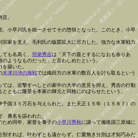
納言。
続、小早川氏を統一させてその惣領となった。このとき、小早
利宗家を支え、毛利氏の版図拡大に尽力した。強力な水軍戦力
しても名高く、
羽柴秀吉
は「天下の蓋とするになおも余りあ
頭のようなものだった」と言わしめたという。
力を築いた。
の
木津川沖の海戦
では織田方の水軍の数百人を討ち取るという
っては、追撃すべしとの家中の大半の意見を抑え、秀吉の行動
るとともに隆景を本家の輝元と同格にのぼらせたという。
伊予国３５万石を与えられた。また天正１５年（１５８７）の
げ、勇名を謳われた。
のため同年、家督を養子の
小早川秀秋
に譲って備後国三原城に
分別すれば、叶わずとも遠からず。仁愛無き分別は才知巧みだ