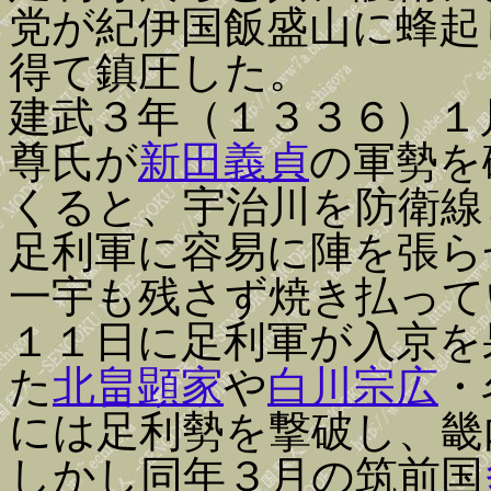
党が紀伊国飯盛山に蜂起
得て鎮圧した。
建武３年（１３３６）１
尊氏が
新田義貞
の軍勢を
くると、宇治川を防衛線
足利軍に容易に陣を張ら
一宇も残さず焼き払って
１１日に足利軍が入京を
た
北畠顕家
や
白川宗広
・
には足利勢を撃破し、畿
しかし同年３月の筑前国