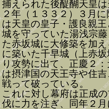
捕えられた後醍醐天皇は
２年（１３３２）３月に
は天皇の皇子・護良親王
城を守っていた湯浅宗藤
た赤坂城に大修築を加え
に築いた千早城（上赤坂
り攻勢に出て、正慶２：
は摂津国の天王寺や住吉
戦って破っている。
これに対し幕府は正成の
伐に力を注ぎ、同年２月