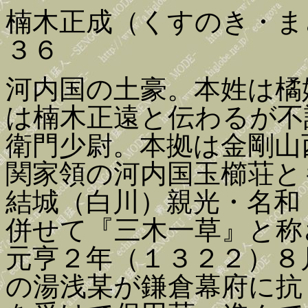
楠木正成（くすのき・ま
３６
河内国の土豪。本姓は橘
は楠木正遠と伝わるが不
衛門少尉。本拠は金剛山
関家領の河内国玉櫛荘と
結城（白川）親光・名和
併せて『三木一草』と称
元亨２年（１３２２）８
の湯浅某が鎌倉幕府に抗