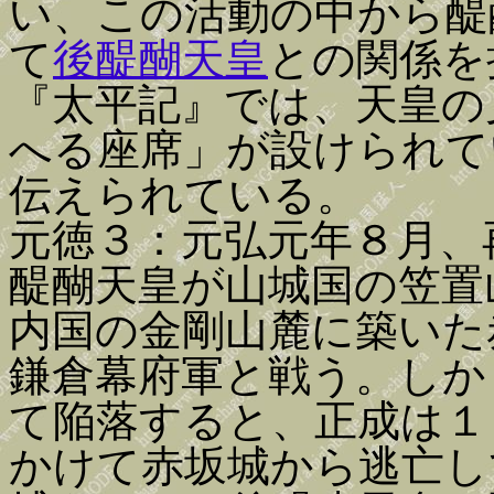
い、この活動の中から醍
て
後醍醐天皇
との関係を
『太平記』では、天皇の
へる座席」が設けられて
伝えられている。
元徳３：元弘元年８月、
醍醐天皇が山城国の笠置
内国の金剛山麓に築いた
鎌倉幕府軍と戦う。しか
て陥落すると、正成は１
かけて赤坂城から逃亡し