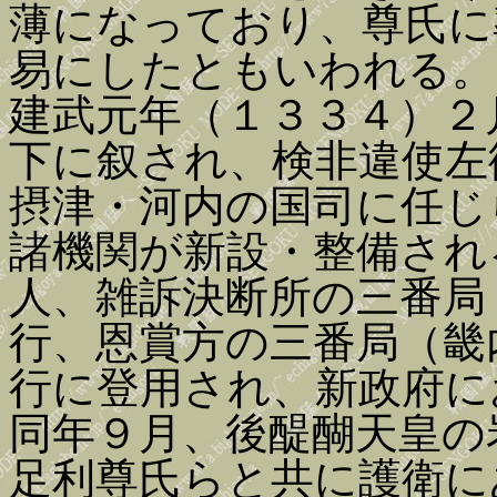
薄になっており、尊氏に
易にしたともいわれる。
建武元年（１３３４）２
下に叙され、検非違使左
摂津・河内の国司に任じ
諸機関が新設・整備され
人、雑訴決断所の三番局
行、恩賞方の三番局（畿
行に登用され、新政府に
同年９月、後醍醐天皇の
足利尊氏らと共に護衛に