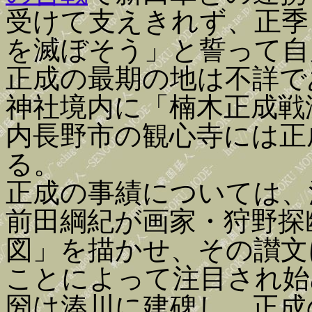
受けて支えきれず、正季
を滅ぼそう」と誓って自
正成の最期の地は不詳で
神社境内に「楠木正成戦
内長野市の観心寺には正
る。
正成の事績については、
前田綱紀が画家・狩野探
図」を描かせ、その讃文
ことによって注目され始
圀は湊川に建碑し、正成