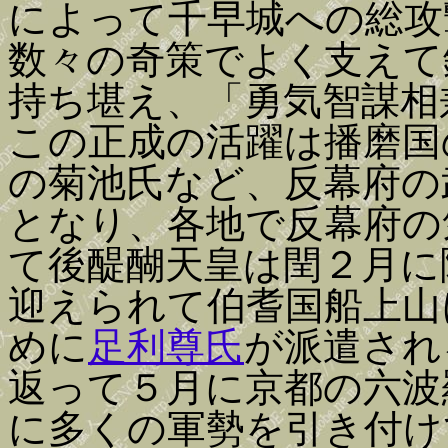
によって千早城への総攻
数々の奇策でよく支えて
持ち堪え、「勇気智謀相
この正成の活躍は播磨国
の菊池氏など、反幕府の
となり、各地で反幕府の
て後醍醐天皇は閏２月に
迎えられて伯耆国船上山
めに
足利尊氏
が派遣され
返って５月に京都の六波
に多くの軍勢を引き付け