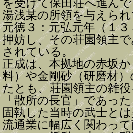
を受けて保田荘へ進んで
湯浅某の所領を与えられ
元徳３：元弘元年（１３
押妨し、その荘園領主で
されている。
正成は、本拠地の赤坂か
料）や金剛砂（研磨材）
たとも、荘園領主の雑役
「散所の長官」であった
固執した当時の武士とは
流通業に幅広く関わって