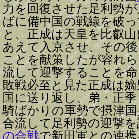
力を回復させた足利勢が
ばに備中国の戦線を破っ
と、正成は天皇を比叡山
あえて入京させ、その後
ことを献策したが容れら
流して迎撃することを命
敗戦必至と見た正成は嫡
国に送り返し、弟・正季
騎ばかりの軍勢で摂津国
合流して足利勢の迎撃を
の合戦
で新田軍との連携