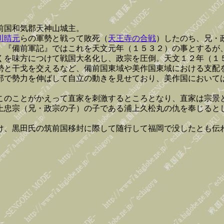
前国和気郡天神山城主。
川晴元
らの軍勢と戦って敗死（
天王寺の合戦
）したのち、兄・
。『備前軍記』ではこれを天文元年（１５３２）の事とするが
くを味方につけて戦国大名化し、政宗を圧倒。天文１２年（１
勢と干戈を交えるなど、備前国東域や美作国東域における支配
部で勢力を伸ばして自立の動きを見せており、美作国において
このことがかえって直家を刺激するところとなり、直家は宗景
上忠宗（兄・政宗の子）の子である浦上久松丸の仇を奉じると
け、黒田氏の筑前国移封に際して随行して福岡で没したとも伝