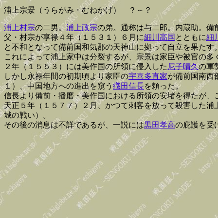
浦上宗景（うらがみ・むねかげ） ？～？
浦上村宗
の二男。
浦上政宗
の弟。通称は与二郎。内蔵助。備
父・村宗が享禄４年（１５３１）６月に
細川高国
とともに
細
と不和となって備前国和気郡の天神山に拠って自立を果たす
これによって浦上家中は分裂するが、宗景は家臣や被官の多
２年（１５５３）には美作国の所領に侵入した
尼子晴久
の軍
しかし永禄年間の初期頃より家臣の
宇喜多直家
が備前国南西
１）、中国地方への進出を窺う
織田信長
を頼った。
信長より備前・播磨・美作国における所領の安堵を得たが、
天正５年（１５７７）２月、かつて刺客を放って殺害した浦
城の戦い）。
その後の消息は不詳であるが、一説には
黒田孝高
の庇護を受