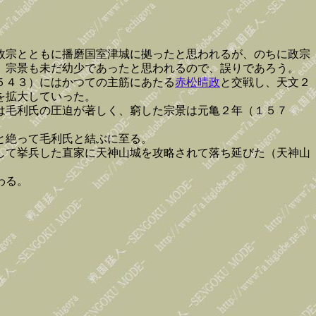
政宗とともに播磨国室津城に拠ったと思われるが、のちに政宗
、宗景も未だ幼少であったと思われるので、誤りであろう。
５４３）にはかつての主筋にあたる
赤松晴政
と交戦し、天文２
を拡大していった。
は毛利氏の圧迫が著しく、窮した宗景は元亀２年（１５７
と絶って毛利氏と結ぶに至る。
して挙兵した直家に天神山城を攻略されて落ち延びた（天神山
わる。