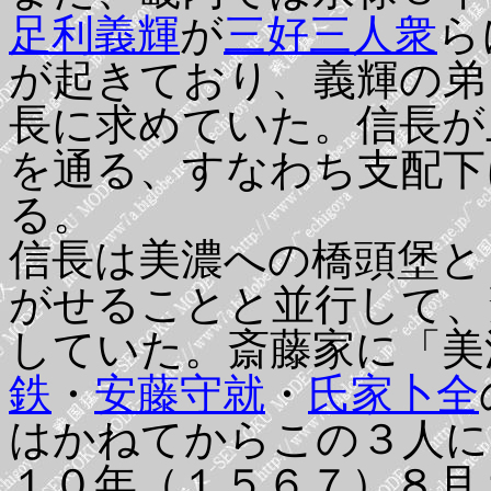
足利義輝
が
三好三人衆
ら
が起きており、義輝の弟
長に求めていた。信長が
を通る、すなわち支配下
る。
信長は美濃への橋頭堡と
がせることと並行して、
していた。斎藤家に「美
鉄
・
安藤守就
・
氏家卜全
はかねてからこの３人に
１０年（１５６７）８月