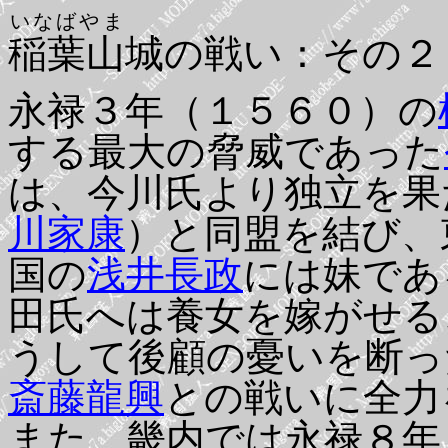
いなばやま
稲葉山
城の戦い：その２
永禄３年（１５６０）の
する最大の脅威であった
は、今川氏より独立を果
川家康
）と同盟を結び、
国の
浅井長政
には妹であ
田氏へは養女を嫁がせる
うして後顧の憂いを断っ
斎藤龍興
との戦いに全力
また、畿内では永禄８年