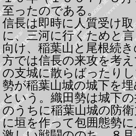
至ったのである。
信長は即時に人質受け取
に、三河に行くためと言
向け、稲葉山と尾根続き
方では信長の来攻を考え
の支城に散らばったりし
勢が稲葉山城の城下を埋
という。織田勢は城下の
のうちに稲葉山城の防衛
に垣を作って包囲態勢に
激しい戦闘ののち、８月