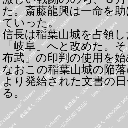
た。斎藤龍興は一命を助
ていった。
信長は稲葉山城を占領し
「岐阜」へと改めた。そ
布武」の印判の使用を始
なおこの稲葉山城の陥落
より発給された文書の日
る。