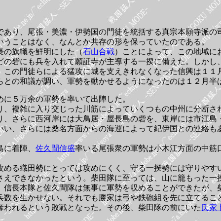
であり、尾張・美濃・伊勢国の門徒を統括する真宗本願寺派の
いうことはなく、なんとか共存の形を保っていたのである。
長の旗幟を鮮明にした（
石山合戦
）ことによって、この地域に
どの砦にも兵を入れて願証寺が主導する一揆に備えた。しかし
。この門徒らによる猛攻に城を支えきれなくなった信興は１１
らとの和議が調い、軍勢を動かせるようになったのは１２月半
めに５万余の軍勢を率いて出陣した。
り、複雑に入り交じった川筋によっていくつもの中州に分断さ
り、さらに西河岸には大鳥居・屋長島の砦を、東岸には市江島
いい、さらには桑名方面からの海運によって紀伊国との連絡も
島に着陣、
佐久間信盛
率いる尾張衆の軍勢は小木江方面の中筋
攻める織田勢にとっては攻めにくく、守る一揆勢には守りやす
さえできなかったという。柴田隊に至っては、山に籠もった一
。信長本隊と佐久間隊は無事に軍勢を収めることができたが、
兵数を生かせない。それでも勝家は弓や鉄砲組を先に立てるこ
奪われるという敗戦となった。その後、柴田隊の前にいた
氏家