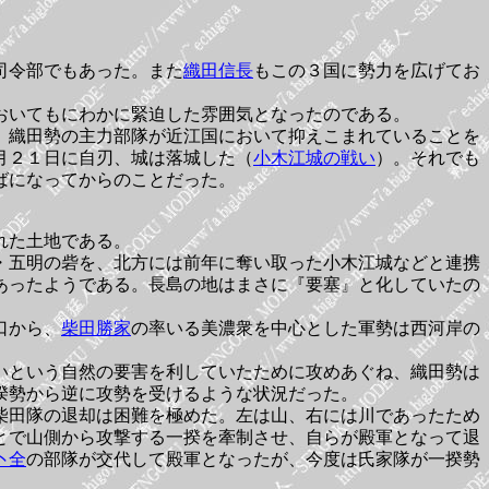
司令部でもあった。また
織田信長
もこの３国に勢力を広げてお
おいてもにわかに緊迫した雰囲気となったのである。
、織田勢の主力部隊が近江国において抑えこまれていることを
月２１日に自刃、城は落城した（
小木江城の戦い
）。それでも
ばになってからのことだった。
れた土地である。
・五明の砦を、北方には前年に奪い取った小木江城などと連携
あったようである。長島の地はまさに『要塞』と化していたの
口から、
柴田勝家
の率いる美濃衆を中心とした軍勢は西河岸の
いという自然の要害を利していたために攻めあぐね、織田勢は
揆勢から逆に攻勢を受けるような状況だった。
柴田隊の退却は困難を極めた。左は山、右には川であったため
とで山側から攻撃する一揆を牽制させ、自らが殿軍となって退
卜全
の部隊が交代して殿軍となったが、今度は氏家隊が一揆勢