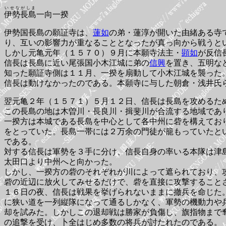
いせながしま
伊勢長島
一向一揆
伊勢国長島の願証寺は、
蓮如
の弟・蓮淳が開いた由緒ある寺
り、互いの影響力が重なることとなったが真っ向から戦うと
しかし元亀元年（１５７０）９月に本願寺法主・
顕如
が反信
信長は長島に近い尾張国小木江城に弟の
信興
を置き、五明な
知った願証寺側は１１月、一揆を扇動して小木江城を襲った
信長は動けなかったのである。本願寺に与した朝倉・浅井氏
翌元亀２年（１５７１）５月１２日、信長は長島を攻めるた
この長島の地は木曽川・長良川・揖斐川が合流する地域であ
一揆方は本城である長島を中心として各中州に砦を構えてお
をとっていた。長島一帯には２万余の門徒が籠もっていたと
である。
対する信長は軍勢を３手に分け、信長自身の率いる本隊は津
太田口より中州へと向かった。
しかし、一揆方の砦のそれぞれが川によって遮られており、
砦の近辺に放火してみせるだけで、砦を直接に攻撃すること
１６日の夜、信長は戦果を挙げられないままに撤兵を命じた
に狭い道を一列縦隊になって通るしかなく、軍勢の機動力や
却を試みた。しかしこの退却戦は勝家が負傷し、旗指物まで
の追撃を受け、卜全はじめ多数の将兵が討たれたのである。