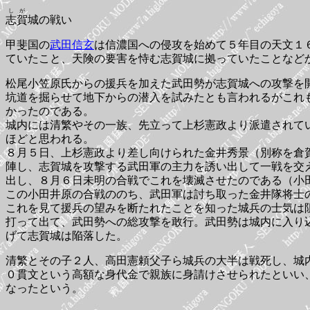
しが
志賀
城の戦い
甲斐国の
武田信玄
は信濃国への侵攻を始めて５年目の天文１
ていたこと、天険の要害を恃む志賀城に拠っていたことなど
松尾小笠原氏からの援兵を加えた武田勢が志賀城への攻撃を
坑道を掘らせて地下からの潜入を試みたとも言われるがこれ
かったのである。
城内には清繁やその一族、先立って上杉憲政より派遣されて
ほどと思われる。
８月５日、上杉憲政より差し向けられた金井秀景（別称を倉
陣し、志賀城を攻撃する武田軍の主力を誘い出して一戦を交
出し、８月６日未明の合戦でこれを壊滅させたのである（小
この小田井原の合戦ののち、武田軍は討ち取った金井隊将士
これを見て援兵の望みを断たれたことを知った城兵の士気は
打って出て、武田勢への総攻撃を敢行。武田勢は城内に入り
げて志賀城は陥落した。
清繁とその子２人、高田憲頼父子ら城兵の大半は戦死し、城
０貫文という高額な身代金で親族に身請けさせられたといい
なったという。