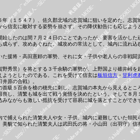
６年（１５４７）、佐久郡北域の志賀城に狙いを定めた。志賀
から信玄に敵対する姿勢を崩さず、その降伏勧告にも応じよう
開始したのは閏７月２４日のことであったが、要害を活かした
も成らず、攻めあぐねた。城攻めの常法として、城内に流れ込
いた援将・高田憲頼の軍勢、それに女・子供や老人らの非戦闘
賀野秀景）を将とする３千余騎の軍勢が、上野国より碓井峠を
えようとしたのである。これを受けて信玄は
板垣信方
・
甘利虎
田井原の合戦）。
の首級５百余を槍の穂先に刺し、志賀城の本丸から見えるとこ
阻喪し、清繁も城を出て戦う覚悟を決めたという。そして８月
込みながらも激しい抵抗を受けて容易に城を落とすことができ
内で捕えられた清繁夫人や女・子供、城内に避難していた領民
、美貌で知られた清繁夫人は武田氏の将・小山田（出羽守）信