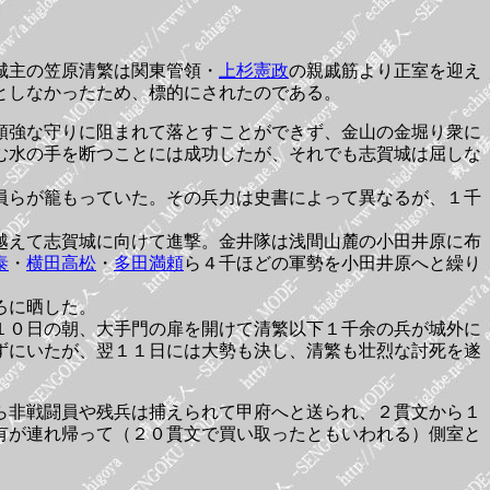
城主の笠原清繁は関東管領・
上杉憲政
の親戚筋より正室を迎え
としなかったため、標的にされたのである。
頑強な守りに阻まれて落とすことができず、金山の金堀り衆に
む水の手を断つことには成功したが、それでも志賀城は屈しな
員らが籠もっていた。その兵力は史書によって異なるが、１千
越えて志賀城に向けて進撃。金井隊は浅間山麓の小田井原に布
泰
・
横田高松
・
多田満頼
ら４千ほどの軍勢を小田井原へと繰り
ろに晒した。
１０日の朝、大手門の扉を開けて清繁以下１千余の兵が城外に
ずにいたが、翌１１日には大勢も決し、清繁も壮烈な討死を遂
ら非戦闘員や残兵は捕えられて甲府へと送られ、２貫文から１
有が連れ帰って（２０貫文で買い取ったともいわれる）側室と