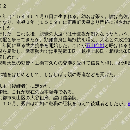
９２
２年（１５４３）１月６日に生まれる。幼名は茶々。諱は光佐
となり、永禄２年（１５５９）に正親町天皇より門跡に補され
とした。
行した。これ以後、親鸞の大遠忌は十昼夜が例となったという
支配と争ってきたが、顕如自身は無抵抗を唱え、大名との政治
１年間に亘る武力抗争を開始した。これが
石山合戦
と呼ばれる
揆を扇動し、武家勢力では甲斐武田氏・越後上杉氏・相模北条
苦しめた。
親町天皇の勅使・近衛前久らの交渉を受けて信長と和し、紀伊
の地をはじめとして、しばしば寺領の寄進などを受けた。
法主（後継者）に定めた。
移転。これが現在の西本願寺である。
京都市東山区の大谷祖廟。諡は信楽院。
）１０月、秀吉は准如に継職の証状を与えて後継者としたが、