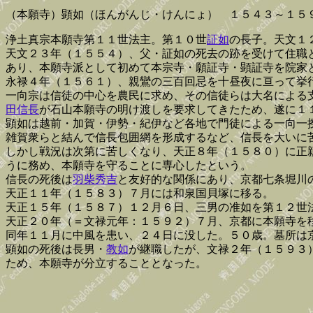
（本願寺）顕如（ほんがんじ・けんにょ） １５４３～１５
浄土真宗本願寺第１１世法主。第１０世
証如
の長子。天文１
天文２３年（１５５４）、父・証如の死去の跡を受けて住職
あり、本願寺派として初めて本宗寺・願証寺・顕証寺を院家
永禄４年（１５６１）、親鸞の三百回忌を十昼夜に亘って挙
一向宗は信徒の中心を農民に求め、その信徒らは大名による
田信長
が石山本願寺の明け渡しを要求してきたため、遂に１
顕如は越前・加賀・伊勢・紀伊など各地で門徒による一向一
雑賀衆らと結んで信長包囲網を形成するなど、信長を大いに
しかし戦況は次第に苦しくなり、天正８年（１５８０）に正
うに務め、本願寺を守ることに専心したという。
信長の死後は
羽柴秀吉
と友好的な関係にあり、京都七条堀川
天正１１年（１５８３）７月には和泉国貝塚に移る。
天正１５年（１５８７）１２月６日、三男の准如を第１２世
天正２０年（＝文禄元年：１５９２）７月、京都に本願寺を
同年１１月に中風を患い、２４日に没した。５０歳。墓所は
顕如の死後は長男・
教如
が継職したが、文禄２年（１５９３
ため、本願寺が分立することとなった。