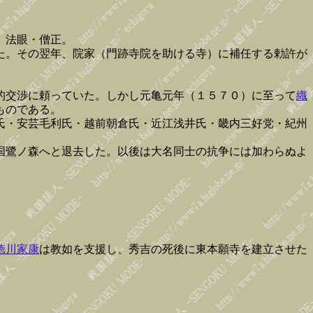
。法眼・僧正。
た。その翌年、院家（門跡寺院を助ける寺）に補任する勅許が
。
的交渉に頼っていた。しかし元亀元年（１５７０）に至って
織
ものである。
氏・安芸毛利氏・越前朝倉氏・近江浅井氏・畿内三好党・紀州
国鷺ノ森へと退去した。以後は大名同士の抗争には加わらぬよ
徳川家康
は教如を支援し、秀吉の死後に東本願寺を建立させた