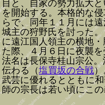
目と、自家の勢力拡大と
を開始する。本格的な侵
らで、同年１１月には遠
城主の狩野氏を討った。
に遠江国人領主の横地・
た際、４月６日に夜襲を
法名は長保寺桂山宗公。
伝わる（
塩買坂の合戦
）
武芸に優れるとともに和
師の宗長は若い頃にこの