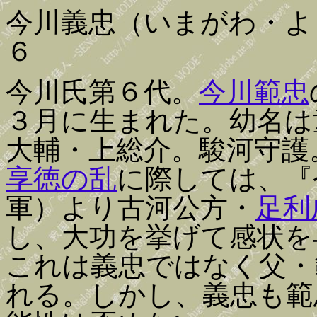
今川義忠（いまがわ・よ
６
今川氏第６代。
今川範忠
３月に生まれた。幼名は
大輔・上総介。駿河守護
享徳の乱
に際しては、『
軍）より古河公方・
足利
し、大功を挙げて感状を
これは義忠ではなく父・
れる。しかし、義忠も範