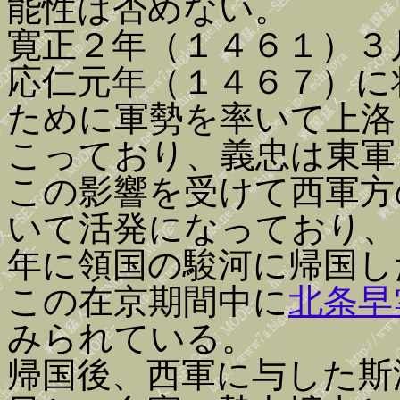
能性は否めない。
寛正２年（１４６１）３
応仁元年（１４６７）に
ために軍勢を率いて上洛
こっており、義忠は東軍
この影響を受けて西軍方
いて活発になっており、
年に領国の駿河に帰国し
この在京期間中に
北条早
みられている。
帰国後、西軍に与した斯