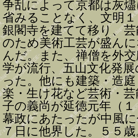
争乱によって京都は灰燼
省みることなく、文明１
銀閣寺を建てて移り、芸
のため美術工芸が盛んに
んだ。また、禅僧を外交
学が流行、五山文化発展
った。他にも建築・造庭
楽・生け花など芸術・芸
子の義尚が延徳元年（１
幕政にあたったが中風に
７日に他界した。５５歳