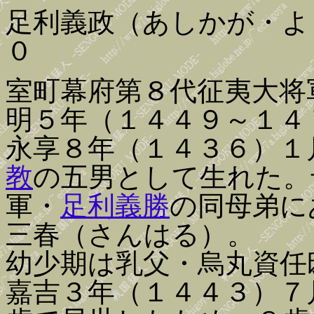
足利義政（あしかが・よ
０
室町幕府第８代征夷大将
明５年（１４４９～１４
永享８年（１４３６）１
教
の五男として生れた。
軍・
足利義勝
の同母弟に
三春（さんはる）。
幼少期は乳父・烏丸資任
嘉吉３年（１４４３）７