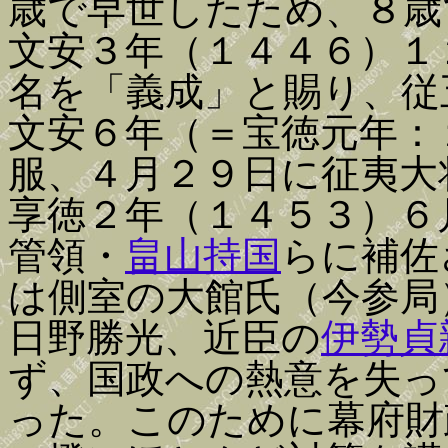
歳で早世したため、８歳
文安３年（１４４６）１
名を「義成」と賜り、従
文安６年（＝宝徳元年：
服、４月２９日に征夷大
享徳２年（１４５３）６
管領・
畠山持国
らに補佐
は側室の大館氏（今参局
日野勝光、近臣の
伊勢貞
ず、国政への熱意を失っ
った。このために幕府財