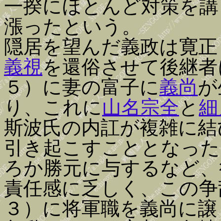
一揆にほとんど対策を講
漲ったという。
隠居を望んだ義政は寛正
義視
を還俗させて後継者
５）に妻の富子に
義尚
が
り、これに
山名宗全
と
細
斯波氏の内訌が複雑に結
引き起こすこととなった
ろか勝元に与するなど、
責任感に乏しく、この争
３）に将軍職を義尚に譲