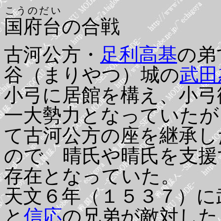
こうのだい
国府台
の合戦
古河公方・
足利高基
の弟
谷（まりやつ）城の
武田
小弓に居館を構え、小弓
一大勢力となっていたが
て古河公方の座を継承し
ので、晴氏や晴氏を支援
存在となっていた。
天文６年（１５３７）に
と
信応
の兄弟が敵対した