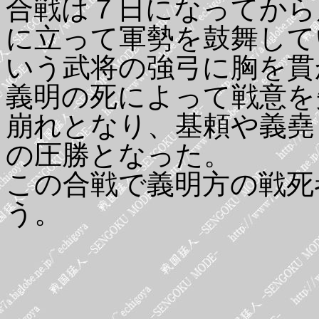
合戦は７日になってから
に立って軍勢を鼓舞して
いう武将の強弓に胸を貫
義明の死によって戦意を
崩れとなり、基頼や義堯
の圧勝となった。
この合戦で義明方の戦死
う。