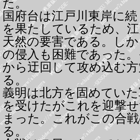
た。
国府台は江戸川東岸に続
を果たしているため、江
天然の要害である。しか
の侵入も困難であった。
から迂回して攻め込む方
る。
義明は北方を固めていた
を受けたがこれを迎撃せ
まった。これがこの合戦
る。