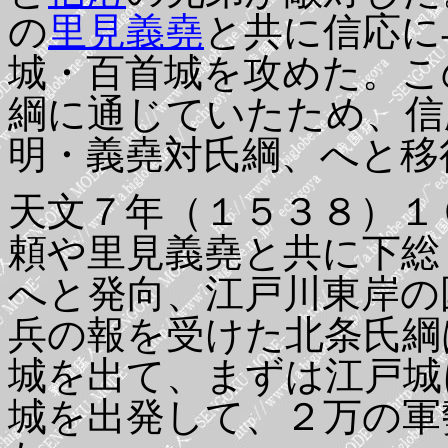
の
里見義堯
と共に信応に
城・百首城を攻めた。こ
綱に通じていたため、信
明・義堯対氏綱、へと移
天文７年（１５３８）１
頼や里見義堯と共に下総
へと発向、江戸川東岸の
兵の報を受けた北条氏綱
城を出て、まずは江戸城
城を出発して、２万の軍