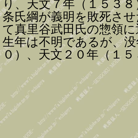
り、天文７年（１５３８
条氏綱が義明を敗死させ
て真里谷武田氏の惣領に
生年は不明であるが、没
０）、天文２０年（１５