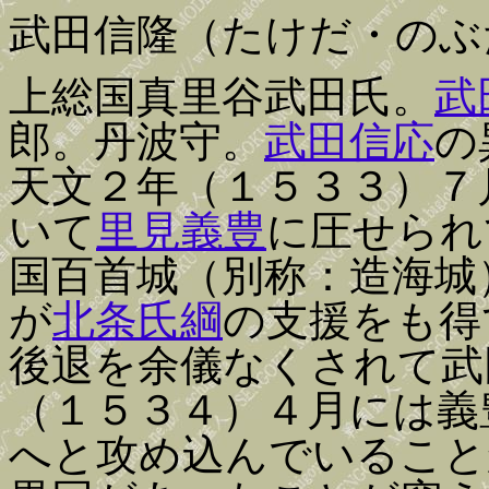
武田信隆（たけだ・のぶ
上総国真里谷武田氏。
武
郎。丹波守。
武田信応
の
天文２年（１５３３）７
いて
里見義豊
に圧せられ
国百首城（別称：造海城
が
北条氏綱
の支援をも得
後退を余儀なくされて武
（１５３４）４月には義
へと攻め込んでいること