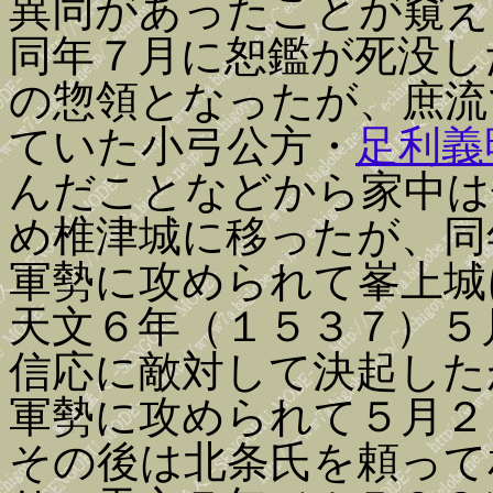
異同があったことが窺え
同年７月に恕鑑が死没し
の惣領となったが、庶流
ていた小弓公方・
足利義
んだことなどから家中は
め椎津城に移ったが、同
軍勢に攻められて峯上城
天文６年（１５３７）５
信応に敵対して決起した
軍勢に攻められて５月２
その後は北条氏を頼って