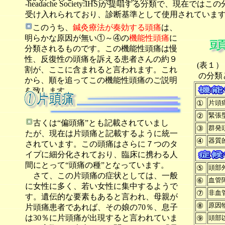
-headache Society:IHS)が提唱する分類で、現在で
受け入れられており、診断基準として使用されています
このうち、
鍼灸療法が奏効する頭痛
は、
明らかな原因が無い①～④の
機能性頭痛
に
分類されるものです。この機能性頭痛は慢
性、反復性の頭痛を訴える患者さんの約９
(表１
割が、ここに含まれると言われます。これ
の分類
から、順を追ってこの機能性頭痛のご説明
を致します。
①
片頭
②
緊張
古くは“偏頭痛”とも記載されていまし
③
群発
たが、現在は片頭痛と記載するように統一
④
器質
されています。この頭痛はさらに７つのタ
イプに細分化されており、臨床に携わる人
間にとって“頭痛の種”となっています。
⑤
頭部
さて、この片頭痛の症状としては、一般
⑥
血管
に女性に多く、若い女性に集中するようで
⑦
非血
す。遺伝的な要素もあると言われ、母親が
⑧
原因
片頭痛患者であれば、その娘の70％、息子
は30％に片頭痛が出現すると言われていま
⑨
頭部