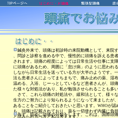
鍼灸外来で、頭痛は初診時の来院動機として、来院
、問診と診察を進める中で、慢性的に頭痛を訴える患
されます。頭痛の程度によっては日常生活や仕事に支
に頭痛があるため、周囲に「怠け病」のように思われ
しながら日常生活を送っている方が大半のようです。
法も患者さんによってまちまちで、痛み止めの薬、湿
温める、入浴、じーっとしているなど患者さんが、頭
た様々な対処法があり、私が勉強させられることも多
さて、これら頭痛の対処法や、緩和法として、様々な
生方のご努力により知られるようになって来ましたが
あることをご紹介しておきたいと思います。WHOが認
も、頭痛は記載されており、薬を一切使わず内臓に負
先ず、始めに頭痛の分類をします。これは、国際頭痛学会（Int
と試みられるべきと私は考えます。