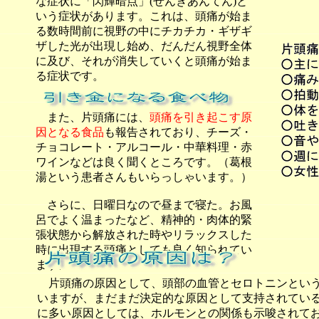
な症状に「閃輝暗点」(せんきあんてん)と
いう症状があります。これは、頭痛が始ま
る数時間前に視野の中にチカチカ・ギザギ
ザした光が出現し始め、だんだん視野全体
に及び、それが消失していくと頭痛が始ま
る症状です。
また、片頭痛には、
頭痛を引き起こす原
因となる食品
も報告されており、チーズ・
チョコレート・アルコール・中華料理・赤
ワインなどは良く聞くところです。（葛根
湯という患者さんもいらっしゃいます。）
さらに、日曜日なので昼まで寝た。お風
呂でよく温まったなど、精神的・肉体的緊
張状態から解放された時やリラックスした
時に出現する頭痛としても良く知られてい
ます。
片頭痛の原因として、頭部の血管とセロトニンとい
いますが、まだまだ決定的な原因として支持されてい
に多い原因としては、ホルモンとの関係も示唆されて