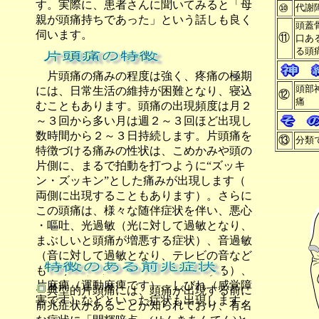
す。実際に、患者さんに聞いてみると「母
⑩
代謝
親が頭痛持ちであった」という話しも良く
頭蓋
伺います。
⑪
口あ
る頭
片頭痛の痛みの程度は強く、疼痛の極期
頭部
には、日常生活の維持が困難となり、寝込
⑫
痛
むこともあります。頭痛の出現頻度は月２
～３回から多い月は週２～３回ほど出現し
数時間から２～３日持続します。片頭痛を
⑬
分類
特徴づける痛みの性状は、こめかみや頭の
片側に、まるで拍動を打つように“ズッキ
ン・ズッキン”とした痛みが出現します（
両側に出現することもあります）。さらに
この頭痛は、様々な随伴症状を伴い、悪心
・嘔吐、光過敏（光に対して過敏となり、
まぶしいと頭痛が増悪する症状）、音過敏
（音に対して過敏となり、テレビの音など
もうるさく感じ、音で頭痛が増悪する）、
片麻痺（運動麻痺です）、しびれ（感覚障
典型的片頭痛には、頭痛が出現する前に
害です）などといった症状も出現します。
前兆症状があることが知られており、有名