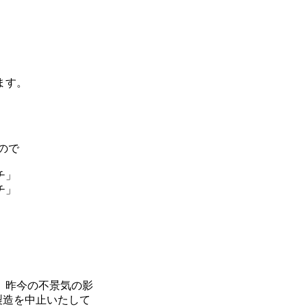
ます。
ので
チ」
チ」
。昨今の不景気の影
チの製造を中止いたして