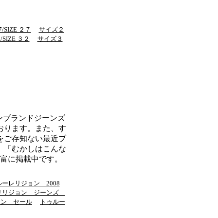
/SIZE ２７
サイズ２
SIZE ３２
サイズ３
ジョンブランドジーンズ
おります。また、す
をご存知ない最近ブ
。「むかしはこんな
富に掲載中です。
ーレリジョン 2008
リリジョン ジーンズ
ョン セール
トゥルー