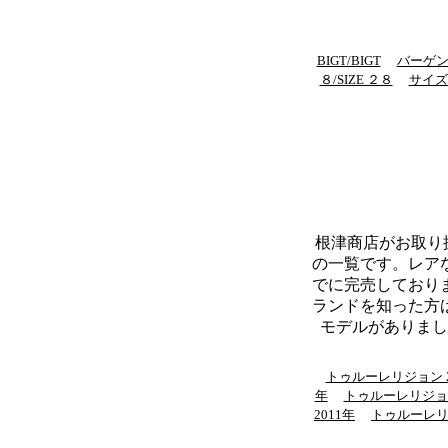
BIGT/BIGT
バーゲ
８/SIZE ２８
サイズ２
根津商店がお取り扱い
の一覧です。レア
でに完売しており
ランドを知った方
モデルがありまし
トゥルーレリジョン 2
年
トゥルーレリジョ
2011年
トゥルーレ