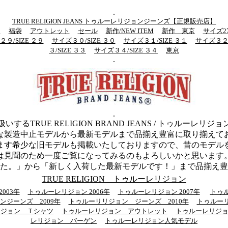
.
TRUE RELIGION JEANS トゥルーレリジョンジーンズ【正規販売店】
ン
福袋
アウトレット
セール
新作/NEW ITEM
新作 東京
サイズ27
９/SIZE ２９
サイズ３０/SIZE ３０
サイズ３１/SIZE ３１
サイズ３２/
３/SIZE ３３
サイズ３４/SIZE ３４
東京
.
.
するTRUE RELIGION BRAND JEANS / トゥルーレリ
な製造中止モデルから最新モデルまで品揃え豊富に取り揃えて
ます希少な旧モデルも掲載いたしておりますので、昔のモデル
は見聞のため一度ご覧になってみるのもよろしいかと思います
た。」から「新しく入荷した最新モデルです！」まで品揃え豊
TRUE RELIGION トゥルーレリジョン
003年
トゥルーレリジョン 2006年
トゥルーレリジョン 2007年
トゥル
ンジーンズ 2009年
トゥルーリリジョン ジーンズ 2010年
トゥルー
リジョン Ｔシャツ
トゥルーレリジョン アウトレット
トゥルーレリジ
レリジョン バーゲン
トゥルーレリジョン人気モデル