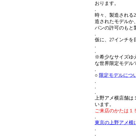
おります。
.
時々、製造される27
造されたモデルか、も
パンの許可のもと
.
仮に、27インチ
.
.
※希少なサイズゆ
な世界限定モデル
.
○
限定モデルにつ
.
.
.
上野アメ横店舗は
います。
ご来店のかたは１
.
東京の上野アメ横
.
.