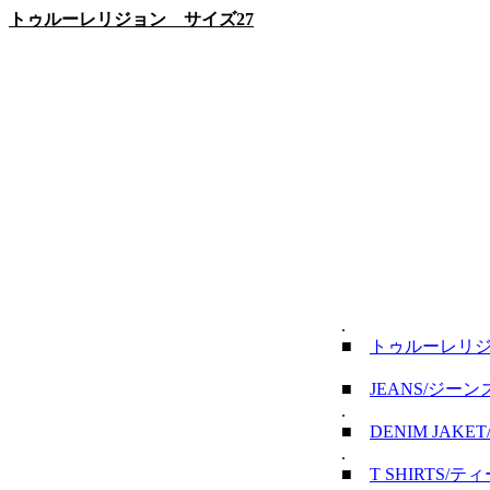
トゥルーレリジョン サイズ27
.
■
トゥルーレリ
■
JEANS/ジーン
.
■
DENIM JAK
.
■
T SHIRTS/