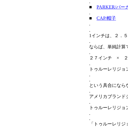
.
■
PARKER/パー
.
■
CAP/帽子
.
.
1インチは、２．
.
ならば、単純計算
.
２７インチ × 
.
トゥルーレリジョ
.
.
という具合になら
.
アメリカブランド
.
トゥルーレリジョ
.
.
「トゥルーレリジ