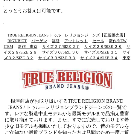
.
とうとうお答えは可能です。
.
.
.
TRUE RELIGION JEANS トゥルーレリジョンジーンズ【正規販売店】
BIGT/BIGT
バーゲン
福袋
アウトレット
セール
新作/NEW
ITEM
新作 東京
サイズ２７/SIZE ２７
サイズ２８/SIZE ２８
サ
イズ２９/SIZE ２９
サイズ３０/SIZE ３０
サイズ31/SIZE ３１
サイ
ズ３２/SIZE ３２
サイズ３３/SIZE ３３
サイズ３４/SIZE ３４
東京
.
.
根津商店がお取り扱いするTRUE RELIGION BRAND
JEANS / トゥルーレリジョンブランドジーンズの一覧で
す。レアな製造中止モデルから最新モデルまで品揃え豊富
に取り揃えております。また、すでに完売しております希
少な旧モデルも掲載いたしておりますので、昔のモデルを
ご存知ない最近ブランドを知った方は見聞のため一度ご覧