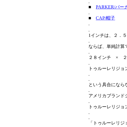
.
■
PARKER/パー
.
■
CAP/帽子
.
.
1インチは、２．
.
ならば、単純計算
.
２８インチ × 
.
トゥルーレリジョ
.
.
という具合になら
.
アメリカブランド
.
トゥルーレリジョ
.
.
「トゥルーレリジ