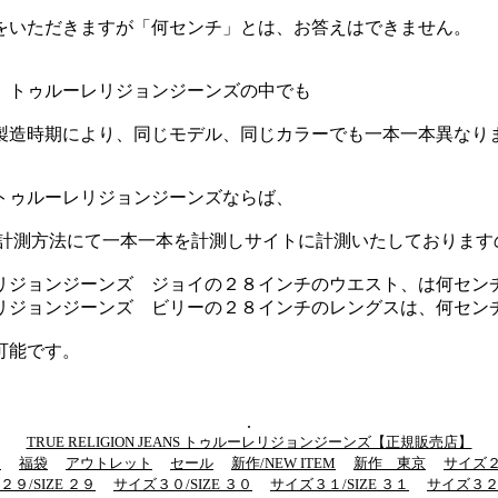
をいただきますが「何センチ」とは、お答えはできません。
、トゥルーレリジョンジーンズの中でも
製造時期により、同じモデル、同じカラーでも一本一本異なり
トゥルーレリジョンジーンズならば、
計測方法にて一本一本を計測しサイトに計測いたしております
リジョンジーンズ ジョイの２８インチのウエスト、は何セン
リジョンジーンズ ビリーの２８インチのレングスは、何セン
可能です。
.
TRUE RELIGION JEANS トゥルーレリジョンジーンズ【正規販売店】
ン
福袋
アウトレット
セール
新作/NEW ITEM
新作 東京
サイズ２７
９/SIZE ２９
サイズ３０/SIZE ３０
サイズ３１/SIZE ３１
サイズ３２/