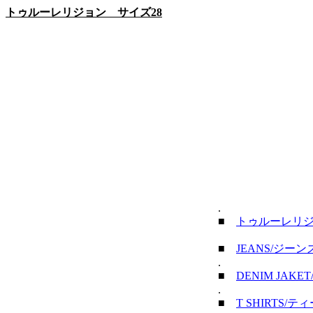
トゥルーレリジョン サイズ28
.
■
トゥルーレリ
■
JEANS/ジーン
.
■
DENIM JAK
.
■
T SHIRTS/