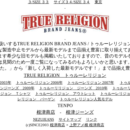
３/SIZE ３３
サイズ３４/SIZE ３４
東京
.
.
するTRUE RELIGION BRAND JEANS / トゥルーレリ
な製造中止モデルから最新モデルまで品揃え豊富に取り揃えて
ます希少な旧モデルも掲載いたしておりますので、昔のモデル
は見聞のため一度ご覧になってみるのもよろしいかと思います
た。」から「新しく入荷した最新モデルです！」まで品揃え豊
TRUE RELIGION トゥルーレリジョン
003年
トゥルーレリジョン 2006年
トゥルーレリジョン 2007年
トゥル
ンジーンズ 2009年
トゥルーリリジョン ジーンズ 2010年
トゥルー
リジョン Ｔシャツ
トゥルーレリジョン アウトレット
トゥルーレリジ
レリジョン バーゲン
トゥルーレリジョン人気モデル
TENPO
根津商店
-
根津ジーンズ
NEZUJEANS
サイトマップ
リンク
(c)SINCE2003
根津商店
×
上野アメ横 根津商店