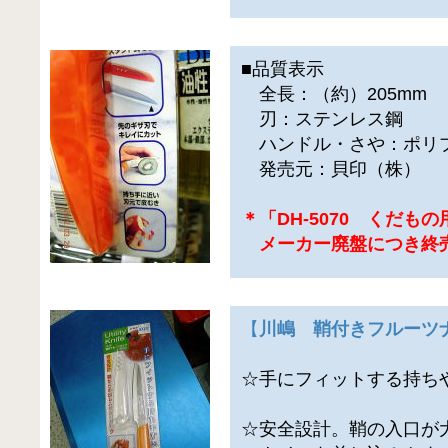
■品質表示
全長：（約）205mm
刃：ステンレス鋼
ハンドル・さや：ポリ
発売元：貝印（株）
＊「DH-5070 くだも
メーカー廃盤につき終
【
川嶋 鞘付きフルーツ
☆手にフィットする持ち
☆安全設計。鞘の入口が