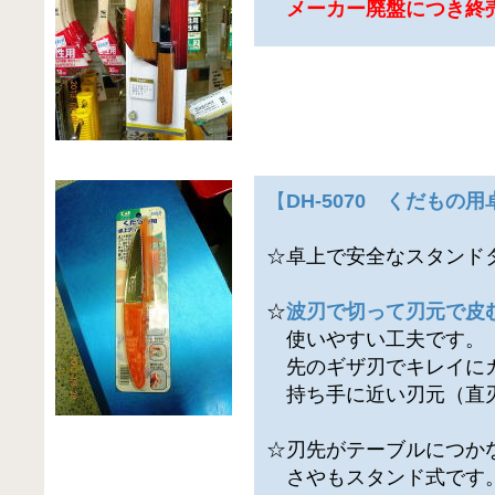
メーカー廃盤につき終
【
DH-5070 くだもの
☆卓上で安全なスタンド
☆
波刃で切って刃元で皮
使いやすい工夫です。
先のギザ刃でキレイに
持ち手に近い刃元（直
☆刃先がテーブルにつか
さやもスタンド式です