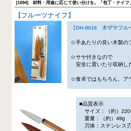
[1094] 材料・用途に応じて使い分けを。「包丁・ナイフ
【
フルーツナイフ
】
【
DH-8018 木ザヤフ
☆手あたりの良い木製の
☆サヤ付きなので
安全に置いたり収納し
☆食卓ではもちろん、ア
■品質表示
サイズ：（約）220×
重量：（約）49g
刃体：ステンレス刃