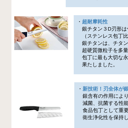
・
超耐摩耗性
銀チタン３D刃形は包
（ステンレス包丁比
銀チタンは、チタン
超硬質微粒子を多量
包丁に最も大切な永
果たしました。
・
新技術！刃全体が
銀含有の作用により
減菌、抗菌する性能
食品包丁として重
衛生浄化性を保持し