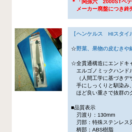
＊「関孫六 2000STペ
メーカー廃盤につき終
【
ヘンケルス HIスタイ
☆
野菜、果物の皮むきや
☆全貫通構造にエンドキ
エルゴノミックハンド
（人間工学に基づきデ
手にしっくりと馴染み
ほど良い重さで抜群の
■品質表示
刃渡り：130mm
刃部：特殊ステンレス
柄部：ABS樹脂