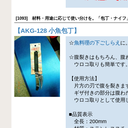
[1093] 材料・用途に応じて使い分けを。「包丁・ナイフ
【
AKG-128 小魚包丁
】
☆
魚料理の下ごしらえ
に
☆腹裂きはもちろん、腹
ウロコ取りも簡単です
【使用方法】
片方の刃で腹を裂きま
ギザ付きの部分は腹わ
ウロコ取りとして使用
■品質表示
全長：200mm