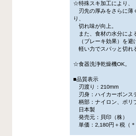
☆特殊スキ加工により、
刃先の厚みをさらに薄
り、
切れ味が向上。
また、食材の水分によ
（ブレーキ効果）を避
軽い力でスパッと切れ
☆食器洗浄乾燥機OK。
■品質表示
刃渡り：210mm
刃身：ハイカーボンス
柄部：ナイロン、ポリ
日本製
発売元：貝印（株）
単価：2,180円＋税（