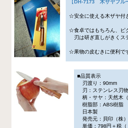
【
DH-7173 木ザヤフ
☆安全に使える木ザヤ付
☆食卓ではもちろん、ピ
刃は研ぎ直しがきくス
☆果物の皮むきに便利で
■品質表示
刃渡り：90mm
刃：ステンレス刃
柄・サヤ：天然木（
樹脂部：ABS樹脂
日本製
発売元：貝印（株
単価：798円＋税（