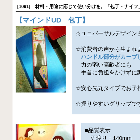
[1091] 材料・用途に応じて使い分けを。「包丁・ナイフ
【
マインドUD 包丁
】
☆ユニバーサルデザイン
☆消費者の声から生まれ
ハンドル部分がカーブ
力の弱い高齢者にも
手首に負担をかけずに
☆安心先丸タイプでお子
☆握りやすいグリップで
■品質表示
刃渡り：140mm