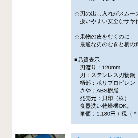
☆刃の出し入れがスムー
扱いやすい安全なサヤ
☆果物の皮をむくのに
最適な刃のむきと柄の
■品質表示
刃渡り：120mm
刃：ステンレス刃物鋼
柄部：ポリプロピレン
さや：ABS樹脂
発売元：貝印（株）
食器洗い乾燥機OK。
単価：1,180円＋税（