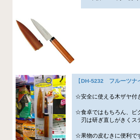
【
DH-5232 フルーツ
☆安全に使える木ザヤ付
☆食卓ではもちろん、ピ
刃は研ぎ直しがきくス
☆果物の皮むきに便利で