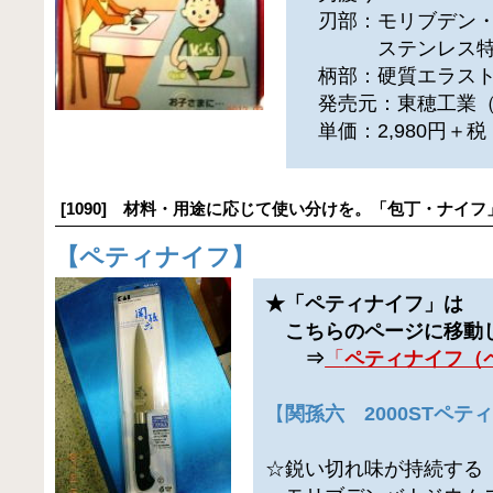
刃部：モリブデン・
ステンレス特
柄部：硬質エラスト
発売元：東穂工業（
単価：2,980円＋
[1090] 材料・用途に応じて使い分けを。「包丁・ナイフ
【
ペティナイフ
】
★「ペティナイフ」は
こちらのページに移動
⇒
「
ペティナイフ（
【
関孫六 2000STペテ
☆鋭い切れ味が持続する