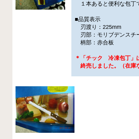
１本あると便利な包丁
■品質表示
刃渡り：225mm
刃部：モリブデンスチ
柄部：赤合板
＊「チック 冷凍包丁」
終売しました。（在庫