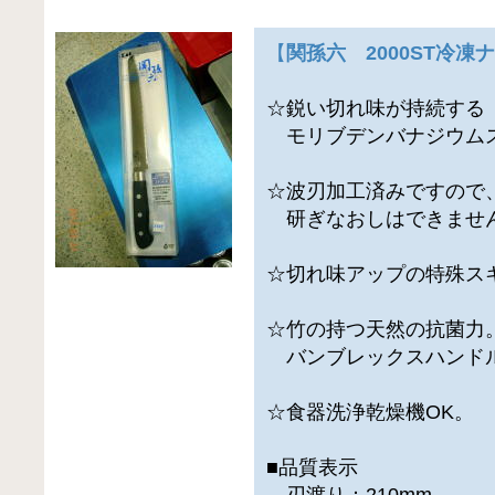
【
関孫六 2000ST冷凍
☆鋭い切れ味が持続する
モリブデンバナジウム
☆波刃加工済みですので
研ぎなおしはできませ
☆切れ味アップの特殊ス
☆竹の持つ天然の抗菌力
バンブレックスハンド
☆食器洗浄乾燥機OK。
■品質表示
刃渡り：210mm