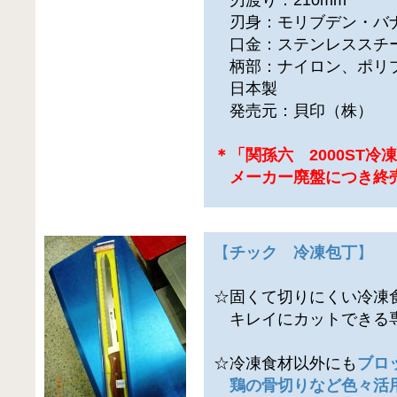
刃身：モリブデン・バ
口金：ステンレススチ
柄部：ナイロン、ポリ
日本製
発売元：貝印（株）
＊「関孫六 2000ST冷
メーカー廃盤につき終
【
チック 冷凍包丁
】
☆固くて切りにくい冷凍
キレイにカットできる
☆冷凍食材以外にも
ブロ
鶏の骨切りなど色々活