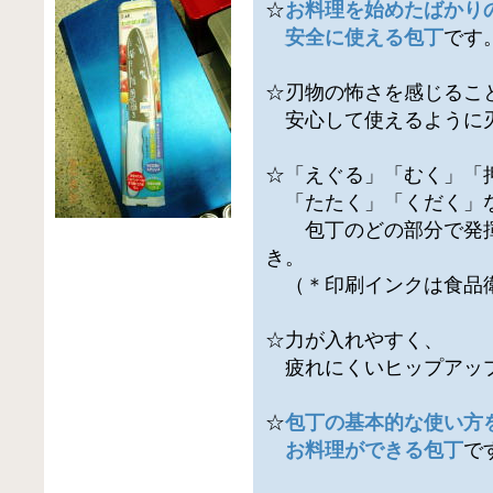
☆
お料理を始めたばかり
安全に使える包丁
です
☆刃物の怖さを感じるこ
安心して使えるように
☆「えぐる」「むく」「
「たたく」「くだく」
包丁のどの部分で発揮
き。
（＊印刷インクは食品
☆力が入れやすく、
疲れにくいヒップアッ
☆
包丁の基本的な使い方
お料理ができる包丁
で