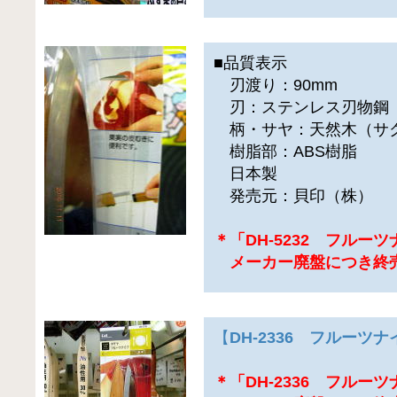
■品質表示
刃渡り：90mm
刃：ステンレス刃物鋼
柄・サヤ：天然木（サ
樹脂部：ABS樹脂
日本製
発売元：貝印（株）
＊「DH-5232 フルー
メーカー廃盤につき終
【
DH-2336 フルーツ
＊「DH-2336 フルー