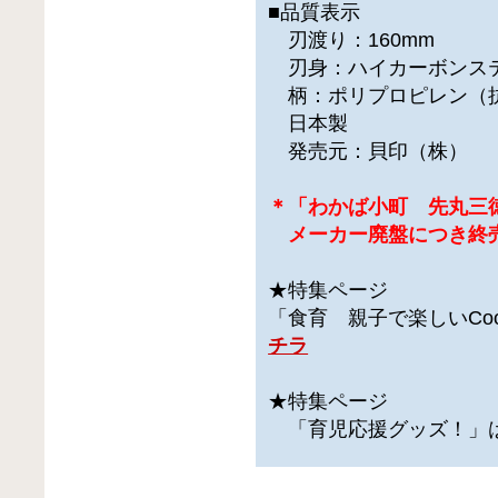
■品質表示
刃渡り：160mm
刃身：ハイカーボンス
柄：ポリプロピレン（
日本製
発売元：貝印（株）
＊「わかば小町 先丸三
メーカー廃盤につき終
★特集ページ
「食育 親子で楽しいCoo
チラ
★特集ページ
「育児応援グッズ！」