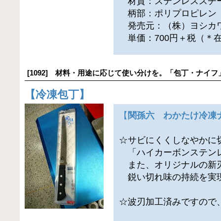
材質：ステンレススチ
柄部：ポリプロピレン
発売元：（株）ヨシカ
単価：700円＋税（＊
[1092] 材料・用途に応じて使い分けを。「包丁・ナイフ
【
冷凍包丁
】
【
関孫六 わかたけ冷凍ナ
☆サビにくくしなやかに
「ハイカーボンステン
また、オリジナルの新
鋭い切れ味の持続を実
☆波刃加工済みですので