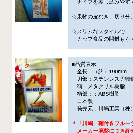
ナイフを差し込みやす
☆果物の皮むき、切り分
☆スリムなスタイルで
カップ食品の開封もら
■品質表示
全長：（約）190mm
刃部：ステンレス刃物
鞘：メタクリル樹脂
柄部：：ABS樹脂
日本製
発売元：川嶋工業（株
＊「川嶋 鞘付きフルー
メーカー廃盤につき終