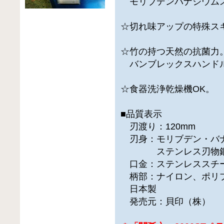
モリブデンバナジウム
☆切れ味アップの特殊ス
☆竹の持つ天然の抗菌力
バンブレックスハンド
☆食器洗浄乾燥機OK。
■品質表示
刃渡り：120mm
刃身：モリブデン・バ
ステンレス刃物
口金：ステンレススチ
柄部：ナイロン、ポリ
日本製
発売元：貝印（株）