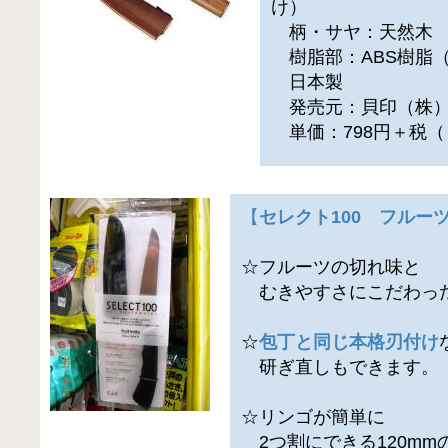
け）
柄・サヤ：天然木
樹脂部：ABS樹脂（
日本製
発売元：貝印（株
単価：798円＋税（
【
セレクト100 フルー
☆フルーツの切れ味と
むきやすさにこだわっ
☆
包丁と同じ本格刃付け
研ぎ直しもできます。
☆リンゴが簡単に
2つ割にできる120mm