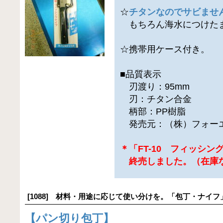
☆
チタンなのでサビませ
もちろん海水につけたま
☆携帯用ケース付き。
■品質表示
刃渡り：95mm
刃：チタン合金
柄部：PP樹脂
発売元：（株）フォー
＊「FT-10 フィッシ
終売しました。（在庫
[1088] 材料・用途に応じて使い分けを。「包丁・ナイフ
【
パン切り包丁
】