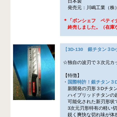
日本製
発売元：川嶋工業（株
＊「ボンシェフ ペティ
終売しました。（在庫
【
3D-130 銀チタン３
☆独自の波刃で３次元カ
【特徴】
・
国際特許！銀チタン３
新開発の刃形３Dチタ
ハイブリッドチタンの
可能化された新刃形状
3次元刃形特有の軽い切
鋭く爽快な切れ味が体