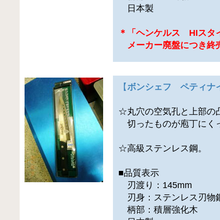
日本製
＊「ヘンケルス HIスタ
メーカー廃盤につき終
【
ボンシェフ ペティナ
☆丸穴の空気孔と上部の
切ったものが庖丁にくっ
☆高級ステンレス鋼。
■品質表示
刃渡り：145mm
刃身：ステンレス刃物
柄部：積層強化木