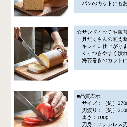
パンのカットにもお
☆サンドイッチや海
具だくさんの萌え断
キレイに仕上がりま
くっつきやすく潰れ
海苔巻きのカットに
■品質表示
サイズ：（約）370m
刃渡り：（約）210
重さ：100g
刀身：ステンレス刃