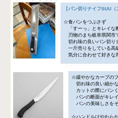
【
パン切りナイフSUU（
☆食パンをつぶさず
「すーっ」とキレイな
刃物のまち岐阜県関市
切れ味の良いパン切り
一斤売りをしている高
気分に合わせて好きな
☆緩やかなカーブの
切れ味の良い細かな
カットの際にパンく
パンの断面がキレイ
パンの美味しさをそ
☆ハンドルはやわら