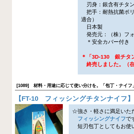
刃身：銀含有チタン
把手：耐熱抗菌ポリ
適合）
日本製
発売元：（株）フォ
＊安全カバー付き
＊「3D-130 銀チ
終売しました。（在
[1089] 材料・用途に応じて使い分けを。「包丁・ナイフ
【
FT-10 フィッシングチタンナイフ
】
☆強さ・軽さに満足いた
フィッシングナイフ
で
短刃包丁としてもお使