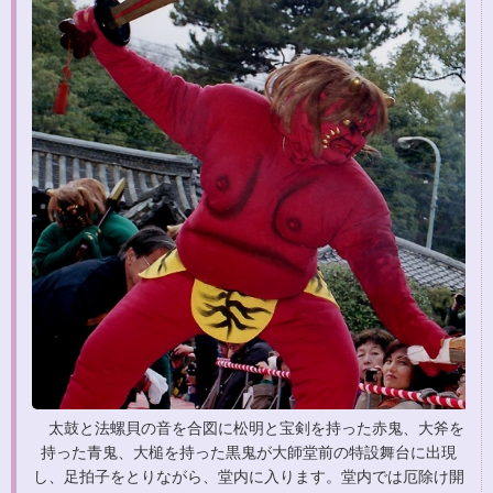
太鼓と法螺貝の音を合図に松明と宝剣を持った赤鬼、大斧を
持った青鬼、大槌を持った黒鬼が大師堂前の特設舞台に出現
し、足拍子をとりながら、堂内に入ります。堂内では厄除け開