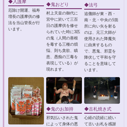
◆入護摩
◆鬼おどり
◆法弓
厄除け開運、福寿
村上天皇の御代に
追儺師が東・西・
増長の護摩供の修
宮中に於いて三百
南・北・中央の5箇
法を当山管長が行
日の護摩供を修せ
所に向い矢を射る
います。
られていた時に3匹
のは、元三大師が
の鬼（人間の善根
使用された降魔矢
を毒する三種の煩
に由来するもの
悩、則ち貪欲、瞋
で、悪鬼、邪霊を
恚、愚痴の三毒を
降伏して平和を守
表現している）が
ることを意味して
現れます。
います。
◆鬼のお加持
◆古札焼き式
邪気払いされた鬼
心経の読経に続い
によって身体の悪
て古いお札を感謝