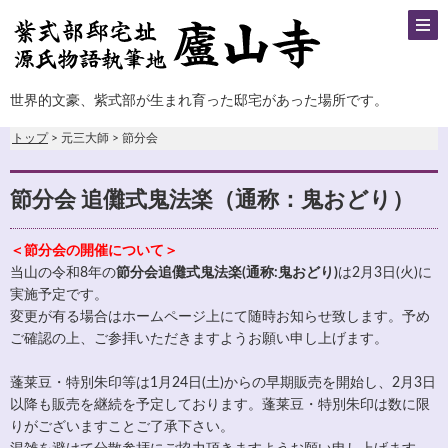
世界的文豪、紫式部が生まれ育った邸宅があった場所です。
トップ
> 元三大師 > 節分会
節分会 追儺式鬼法楽（通称：鬼おどり）
＜節分会の開催について＞
当山の令和8年の
節分会追儺式鬼法楽(通称:鬼おどり)
は2月3日(火)に
実施予定です。
変更が有る場合はホームページ上にて随時お知らせ致します。予め
ご確認の上、ご参拝いただきますようお願い申し上げます。
蓬莱豆・特別朱印等は1月24日(土)からの早期販売を開始し、2月3日
以降も販売を継続を予定しております。蓬莱豆・特別朱印は数に限
りがございますことご了承下さい。