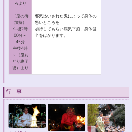
ろより
（鬼の御
邪気払いされた鬼によって身体の
加持）
悪いところを
午後2時
加持してもらい病気平癒、身体健
00分～
全をはかります。
45分
午後4時
～（鬼お
どり終了
後）より
行 事