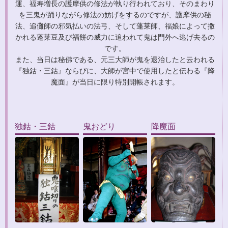
運、福寿増長の護摩供の修法が執り行われており、そのまわり
を三鬼が踊りながら修法の妨げをするのですが、護摩供の秘
法、追儺師の邪気払いの法弓、そして蓬莱師、福娘によって撒
かれる蓬莱豆及び福餅の威力に追われて鬼は門外へ逃げ去るの
です。
また、当日は秘佛である、元三大師が鬼を退治したと云われる
『独鈷・三鈷』ならびに、大師が宮中で使用したと伝わる『降
魔面』が当日に限り特別開帳されます。
独鈷・三鈷
鬼おどり
降魔面