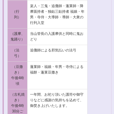
楽人・三鬼・追儺師・蓬莱師・降
（行
摩面持者・独鈷三鈷持者 福娘・年
列）
男・寺侍・大導師・導師・大衆の
行列入堂
（護摩、
当山管長の入護摩供と同時に鬼お
鬼踊り）
どり
（法
追儺師による邪気払いの法弓
弓）
（豆撒
蓬莱師・福娘・年男・寺侍による
き）
福餅・蓬莱豆撒き
午後4時
頃
（古札焼
一年間、お祀り頂いた護符や御守
き）
りなどに感謝の気持ちを込めて、
午後4時
御焚き上げいたします。
30分ご