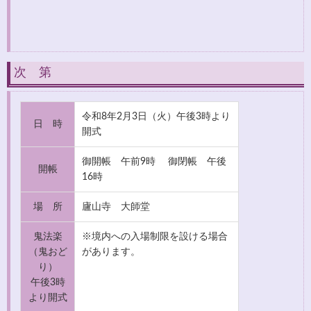
次 第
令和8年2月3日（火）午後3時より
日 時
開式
御開帳 午前9時 御閉帳 午後
開帳
16時
場 所
廬山寺 大師堂
鬼法楽
※境内への入場制限を設ける場合
（鬼おど
があります。
り）
午後3時
より開式