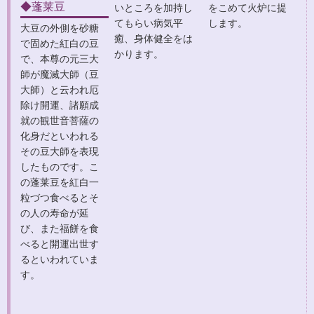
◆蓬莱豆
いところを加持し
をこめて火炉に提
てもらい病気平
します。
大豆の外側を砂糖
癒、身体健全をは
で固めた紅白の豆
かります。
で、本尊の元三大
師が魔滅大師（豆
大師）と云われ厄
除け開運、諸願成
就の観世音菩薩の
化身だといわれる
その豆大師を表現
したものです。こ
の蓬莱豆を紅白一
粒づつ食べるとそ
の人の寿命が延
び、また福餅を食
べると開運出世す
るといわれていま
す。