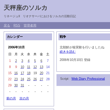
天秤座のソルカ
リネージュII リオナサーバにおけるソルカの活動日記
戻る
RSS
管理者用
カレンダー
戦争
2006年10月
北朝鮮が核実験を行いましたね
続きを読む
日
月
火
水
木
金
土
2006年10月10日 登録
1
2
3
4
5
6
7
8
9
10
11
12
13
14
15
16
17
18
19
20
21
Script :
Web Diary Professional
22
23
24
25
26
27
28
29
30
31
-
-
-
-
-
-
-
-
-
-
-
前の月
次の月