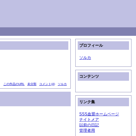
プロフィール
ソルカ
コンテンツ
この作品のURL
未分類
コメント(4)
ソルカ
リンク集
SSS血盟ホームページ
ナイトメア
以前の日記
管理者用