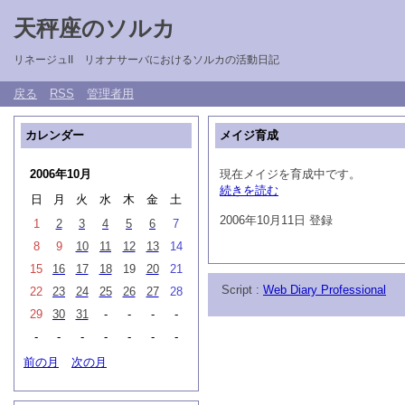
天秤座のソルカ
リネージュII リオナサーバにおけるソルカの活動日記
戻る
RSS
管理者用
カレンダー
メイジ育成
2006年10月
現在メイジを育成中です。
続きを読む
日
月
火
水
木
金
土
2006年10月11日 登録
1
2
3
4
5
6
7
8
9
10
11
12
13
14
15
16
17
18
19
20
21
Script :
Web Diary Professional
22
23
24
25
26
27
28
29
30
31
-
-
-
-
-
-
-
-
-
-
-
前の月
次の月