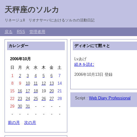
天秤座のソルカ
リネージュII リオナサーバにおけるソルカの活動日記
戻る
RSS
管理者用
カレンダー
ディオンにて黙々と
2006年10月
Lvあげ
続きを読む
日
月
火
水
木
金
土
2006年10月13日 登録
1
2
3
4
5
6
7
8
9
10
11
12
13
14
15
16
17
18
19
20
21
Script :
Web Diary Professional
22
23
24
25
26
27
28
29
30
31
-
-
-
-
-
-
-
-
-
-
-
前の月
次の月