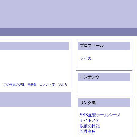
プロフィール
ソルカ
コンテンツ
この作品のURL
未分類
コメント(1)
ソルカ
リンク集
SSS血盟ホームページ
ナイトメア
以前の日記
管理者用