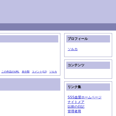
プロフィール
ソルカ
コンテンツ
この作品のURL
未分類
コメント(12)
ソルカ
リンク集
SSS血盟ホームページ
ナイトメア
以前の日記
管理者用