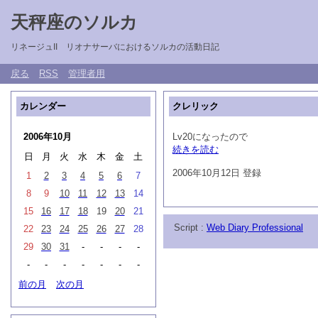
天秤座のソルカ
リネージュII リオナサーバにおけるソルカの活動日記
戻る
RSS
管理者用
カレンダー
クレリック
2006年10月
Lv20になったので
続きを読む
日
月
火
水
木
金
土
2006年10月12日 登録
1
2
3
4
5
6
7
8
9
10
11
12
13
14
15
16
17
18
19
20
21
Script :
Web Diary Professional
22
23
24
25
26
27
28
29
30
31
-
-
-
-
-
-
-
-
-
-
-
前の月
次の月