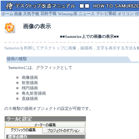
ホーム
画像
天気予報
花粉予報
Winamp系
ニュース
テレビ番組
オリコン
付
画像の表示
■■Samurize上での画像の表示■■
Samurizeを利用してデスクトップに画像，線描画，文字を表示する方法
描画の種類
Samurizeには、グラフィックとして
画像描画
矩形描画
楕円描画
角丸矩形描画
直線描画
の５種類の描画オブジェクトの設定が可能です。