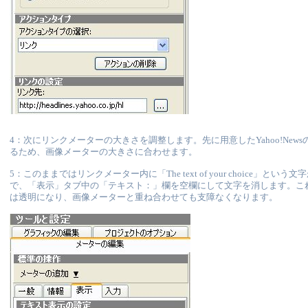
4：次にリンクメーターの大きさを調整します。先に用意したYahoo!New
るため、画像メーターの大きさに合わせます。
5：このままではリンクメーター内に「The text of your choice」とい
で、「表示」タブ中の「テキスト：」欄を空欄にして文字を消します。こ
は透明になり、画像メーターと重ね合わせても支障なくなります。