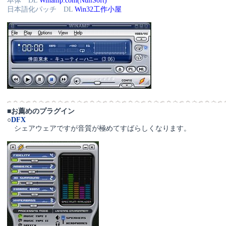
本体 DL
Winamp.com(NullSoft)
日本語化パッチ DL
Win32工作小屋
■
お薦めのプラグイン
○
DFX
シェアウェアですが音質が極めてすばらしくなります。