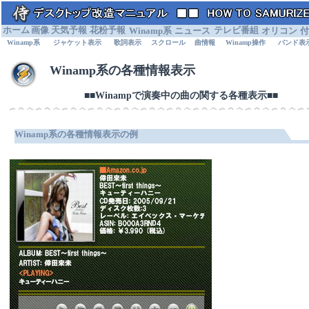
ホーム
画像
天気予報
花粉予報
Winamp系
ニュース
テレビ番組
オリコン
付
Winamp系
ジャケット表示
歌詞表示
スクロール
曲情報
Winamp操作
バンド表
Winamp系の各種情報表示
■■Winampで演奏中の曲の関する各種表示■■
Winamp系の各種情報表示の例