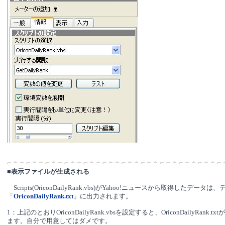
■
表示ファイルが生成される
Scripts(OriconDailyRank.vbs)がYahoo!ニュースから取得したデー
Oricon
「
DailyRank.txt
」に出力されます。
1：上記のとおりOriconDailyRank.vbsを設定すると、OriconDailyRank.
ます。自分で用意してはダメです。