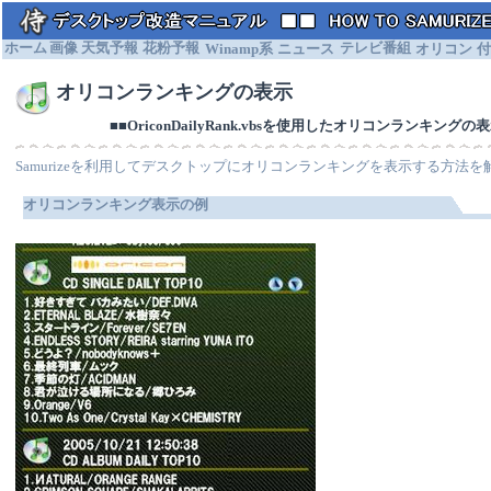
ホーム
画像
天気予報
花粉予報
Winamp系
ニュース
テレビ番組
オリコン
付
オリコンランキングの表示
■■OriconDailyRank.vbsを使用したオリコンランキングの表
Samurizeを利用してデスクトップにオリコンランキングを表示する方法
オリコンランキング
表示の例