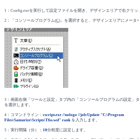
1：Config.exeを実行して設定ファイルを開き、デザインエリアで右クリ
2：「コンソールプログラム(
C
)」を選択すると、デザインエリアにメータ
3：画面右側「ツールと設定」タブ内の「コンソールプログラムの設定」
を選択します。
4：コマンドライン：
cscript.exe //nologo //job:Update "C:\Program
Files\Samurize\Scripts\Tfss.wsf" rank
を入力します。
5：実行間隔（分）：
10
分程度に設定します。