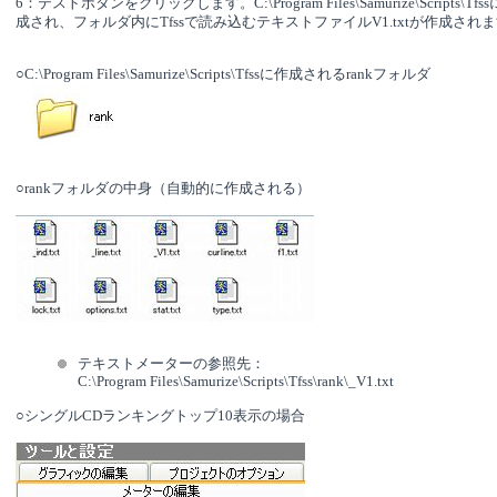
6：テストボタンをクリックします。C:\Program Files\Samurize\Scripts\T
成され、フォルダ内にTfssで読み込むテキストファイルV1.txtが作成され
○C:\Program Files\Samurize\Scripts\Tfssに作成されるrankフォルダ
○rankフォルダの中身（自動的に作成される）
テキストメーターの参照先：
C:\Program Files\Samurize\Scripts\Tfss\rank\_V1.txt
○シングルCDランキングトップ10表示の場合