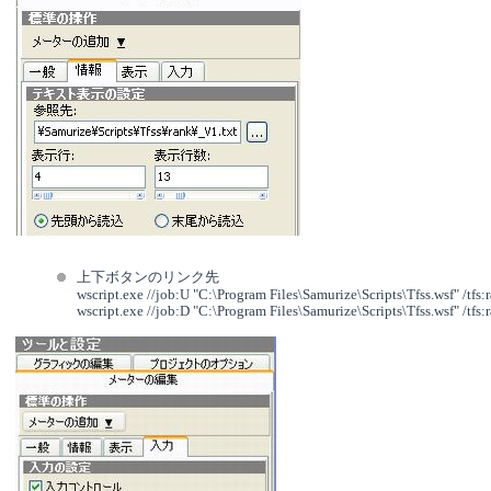
上下ボタンのリンク先
wscript.exe //job:U "C:\Program Files\Samurize\Scripts\Tfss.wsf" /tfs:r
wscript.exe //job:D "C:\Program Files\Samurize\Scripts\Tfss.wsf" /tfs:r