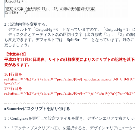
2：記述内容を変更する。
デフォルトで「OutputFlg = 0」となっていますので、「OutputFlg = 
ディスク名とアーティスト名の区切り文字（出力形式「1」、「2」の際
も変更できます。デフォルトでは SplitStr = "/" となっています。好み
更しましょう。
【注意事項】
平成23年11月20日現在、サイトの仕様変更によりスクリプトの記述を以
要があります。
161行目を
re.Pattern = "<h2>\s+(<a href=""/prof/artist/[0-9]+/products/music/[0-9]+/[0-9]+/
\s+</h2>"
177行目を
re.Pattern = "<h3>\s+(<a href=""/prof/artist/[0-9]+/"">)?[^<\r\n]+(</a>)?\s+</h3>"
■
Samurizeにスクリプトを貼り付ける
1：Config.exeを実行して設定ファイルを開き、デザインエリアで右クリ
2：「アクティブスクリプト(
D
)」を選択すると、デザインエリアにメータ