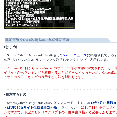
設定方法-OriconDailyRank.vbsの設定方法-
■
はじめに
Scripts(OriconDailyRank.vbs)を使って
Yahoo!ニュース
に掲載されている
ル及びCDアルバムのランキングを取得しデスクトップに表示します。
2006年3月1日からYahoo!musicのサイト仕様が大幅に変更されたことに伴い、D
がサイトからランキングを取得することができなくなったため、OriconDailyR
てオリコンランキングの表示する方法を解説します。
■
用意するもの
Scripts(OriconDailyRank.vbs)をダウンロードします。
2012年5月19日
(サイト仕様変更対応版）
です。なお、
2011年11月中旬にサ
トはUP2361
いますので、下記のとおりスクリプトの一部を書き換える必要があります
い。