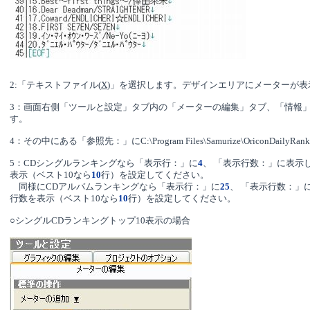
2:「テキストファイル(
X
)」を選択します。デザインエリアにメーターが表
3：画面右側「ツールと設定」タブ内の「メーターの編集」タブ、「情報
す。
4：その中にある「参照先：」にC:\Program Files\Samurize\OriconDailyRa
5：CDシングルランキングなら「表示行：」に
4
、 「表示行数：」に表示
表示（ベスト10なら
10
行）を設定してください。
同様にCDアルバムランキングなら「表示行：」に
25
、 「表示行数：」
行数を表示（ベスト10なら
10
行）を設定してください。
○シングルCDランキングトップ10表示の場合