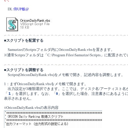
DL
侍UP板@
■
スクリプトを配置する
Oricon
SamurizeのScriptsフォルダ内に
DailyRank.vbsを置きます。
※通常Scriptsフォルダは「C:\Program Files\Samurize\Scripts」に配置さ
■
スクリプトを調整する
Scripts(OriconDailyRank.vbs)をメモ帳で開き、記述内容を調整します。
1：まずOriconDailyRank.vbsをメモ帳で開きます。
出力設定が3種類選択できます。ここでは、ディスク名/アーティスト名
「
１
」を選択します。なお、「
0
」を選択した場合、注意書きにあるよう
表示されません。
○OriconDailyRank.vbsの表示内容