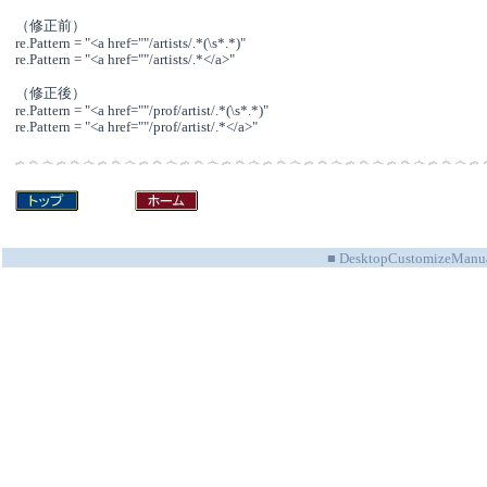
（修正前）
re.Pattern = "<a href=""/artists/.*(\s*.*)"
re.Pattern = "<a href=""/artists/.*</a>"
（修正後）
re.Pattern = "<a href=""/prof/artist/.*(\s*.*)"
re.Pattern = "<a href=""/prof/artist/.*</a>"
■ DesktopCustomizeManu