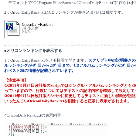
デフォルトで"C:\Program Files\Samurize\OriconDailyRank.txt"に作られ
2：OriconDailyRank.txtにCDランキングが書き込まれれば成功です。
■
オリコンランキングを表示する
1：OriconDailyRank.txtをメモ帳等で開きます。
スクリプト中の説明書きの
ルランキングが4行目から23行目まで、CDアルバムランキングが25行目か
れベスト20の情報が記載されています。
【注意事項】
①2011年9月24日改訂版のScriptではシングル・アルバムランキングとも
っていますので、行数についてはテキストの記述内容を確認して設定して
②2011年9月24日改訂版のScriptに変更してもテキストに新しい情報が
いったん古いOriconDailyRank.txtを削除すると正常に表示がされます。
○OriconDailyRank.txtの表示内容