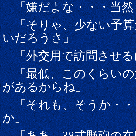
「嫌だよな・・・当然
「そりゃ、少ない予算
いだろうさ」
「外交用で訪問させる
「最低、このくらいの
があるからね」
「それも、そうか・・・
か」
「ああ。38式野砲の在