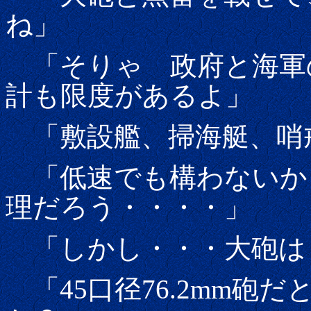
ね」
「そりゃ 政府と海軍
計も限度があるよ」
「敷設艦、掃海艇、哨
「低速でも構わないか
理だろう・・・・」
「しかし・・・大砲は
「45口径76.2mm砲