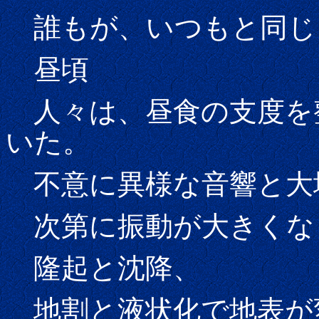
誰もが、いつもと同じ
昼頃
人々は、昼食の支度を
いた。
不意に異様な音響と大
次第に振動が大きくな
隆起と沈降、
地割と液状化で地表が