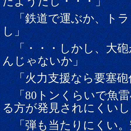
たようだし・・・」
「鉄道で運ぶか、トラ
し」
「・・・しかし、大砲
んじゃないか」
「火力支援なら要塞砲
「80トンくらいで魚雷
る方が発見されにくいし
「弾も当たりにくい。