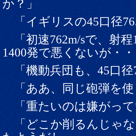
か？」
「イギリスの45口径76.
「初速762m/sで、射程1
1400発で悪くないが・
「機動兵団も、45口径7
「ああ、同じ砲弾を使
「重たいのは嫌がって
「どこか削るんじゃな