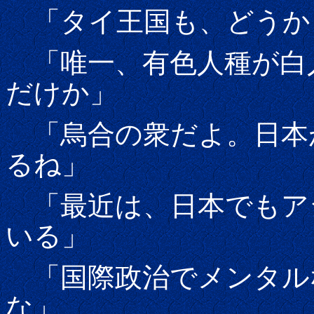
「タイ王国も、どうか
「唯一、有色人種が白
だけか」
「烏合の衆だよ。日本
るね」
「最近は、日本でもア
いる」
「国際政治でメンタル
な」