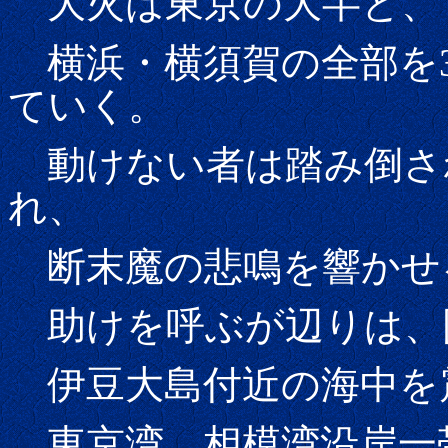
大火は東京の大半と、
横浜・横須賀の全部を
ていく。
動けない者は踏み倒さ
れ、
断末魔の悲鳴を響かせ
助けを呼ぶが辺りは、
伊豆大島付近の海中を
東京湾、相模湾沿岸一