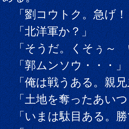
「劉コウトク。急げ！
「北洋軍か？」
「そうだ。くそぅ～ 
「郭ムンソウ・・・」
「俺は戦うある。親兄
「土地を奪ったあいつ
「いまは駄目ある。勝