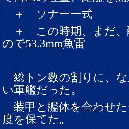
＋ ソナー一式
＋ この時期、まだ、
ので53.3mm魚雷
総トン数の割りに、な
い軍艦だった。
装甲と艦体を合わせた
度を保てた。