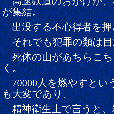
高速鉄道のおかげか、
が集結。
出没する不心得者を押
それでも犯罪の類は目
死体の山があちらこち
く。
70000人を燃やすと
も大変であり、
精神衛生上で言うと、