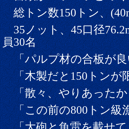
総トン数150トン、(40m×
35ノット、45口径76.2
員30名
「パルプ材の合板が良
「木製だと150トンが
「散々、やりあったか
「この前の800トン級
「大砲と魚雷を載せて