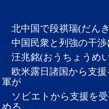
北中国で段祺瑞(だんき
中国民衆と列強の干渉
汪兆銘(おうちょうめい
欧米露日諸国から支援
軍が
ソビエトから支援を受
める。