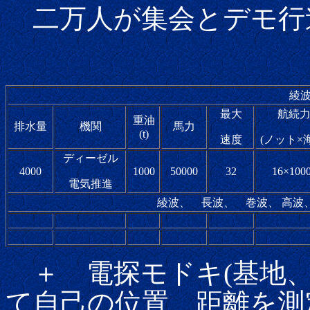
二万人が集会とデモ行
綾
最大
航続
重油
排水量
機関
馬力
(t)
速度
(ノット×
ディーゼル
4000
1000
50000
32
16×100
電気推進
綾波、 長波、 巻波、 高波、 
＋ 電探モドキ(基地、
て自己の位置、距離を測