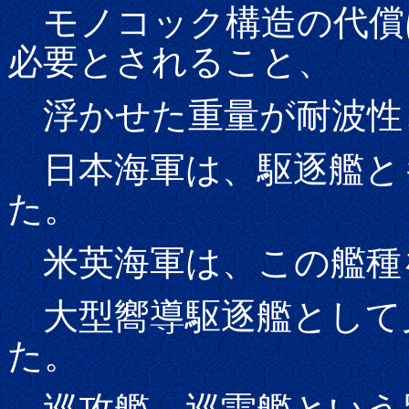
モノコック構造の代償
必要とされること、
浮かせた重量が耐波性
日本海軍は、駆逐艦と
た。
米英海軍は、この艦種
大型嚮導駆逐艦として
た。