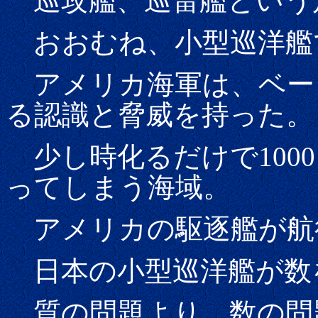
巡攻艦、巡雷艦という
おおむね、小型巡洋艦
アメリカ海軍は、ベー
る認識と脅威を持った。
少し時化るだけで100
ってしまう海域。
アメリカの駆逐艦が航
日本の小型巡洋艦が数
質の問題より、数の問