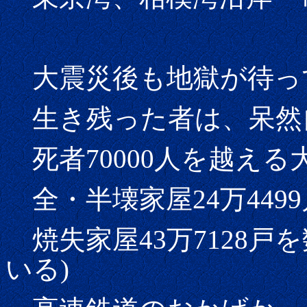
大震災後も地獄が待っ
生き残った者は、呆然
死者70000人を越える
全・半壊家屋24万449
焼失家屋43万7128戸
いる)