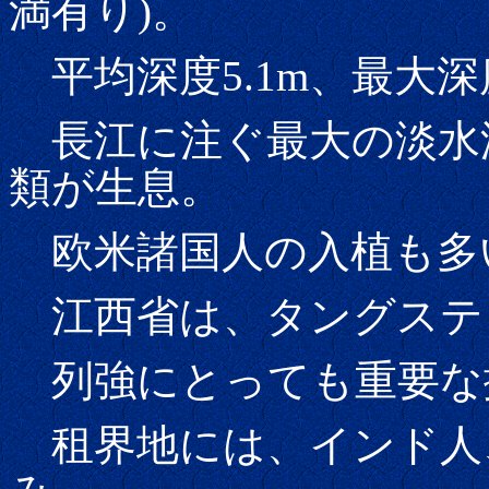
満有り)。
平均深度5.1m、最大深度
長江に注ぐ最大の淡水湖で
類が生息。
欧米諸国人の入植も多
江西省は、タングステ
列強にとっても重要な
租界地には、インド人