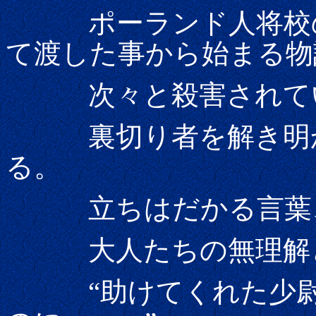
ポーランド人将校の
て渡した事から始まる物
次々と殺害されてい
裏切り者を解き明か
る。
立ちはだかる言葉、
大人たちの無理解と
“助けてくれた少尉