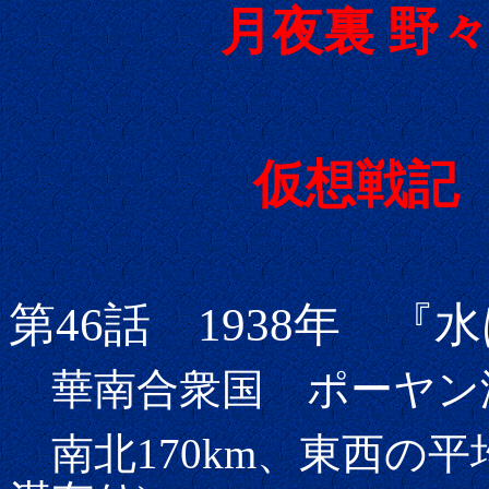
月夜裏 野
仮想戦記
第46話 1938年 
華南合衆国 ポーヤン
南北170km、東西の平均幅