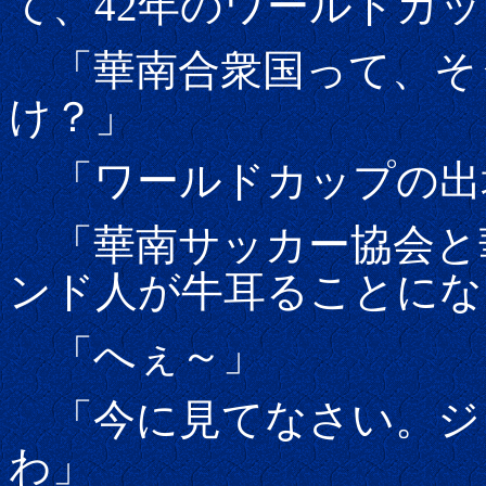
て、42年のワールドカ
「華南合衆国って、そ
け？」
「ワールドカップの出
「華南サッカー協会と
ンド人が牛耳ることにな
「へぇ～」
「今に見てなさい。ジ
わ」