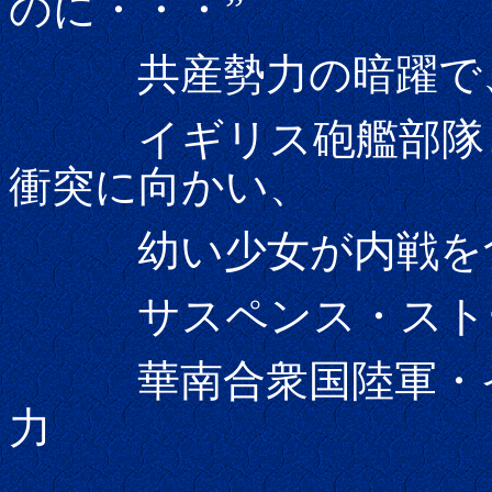
のに・・・”
共産勢力の暗躍で
イギリス砲艦部隊と
衝突に向かい、
幼い少女が内戦を食
サスペンス・スト
華南合衆国陸軍・イ
力