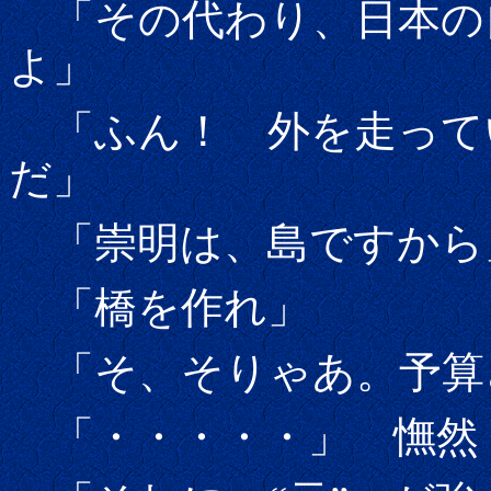
「その代わり、日本の
よ」
「ふん！ 外を走って
だ」
「崇明は、島ですから
「橋を作れ」
「そ、そりゃあ。予算
「・・・・・」 憮然