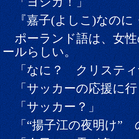
「ヨシカ！」
『嘉子(よしこ)なのに
ポーランド語は、女性の
ールらしい。
「なに？ クリスティ
「サッカーの応援に行
「サッカー？」
「“揚子江の夜明け” 