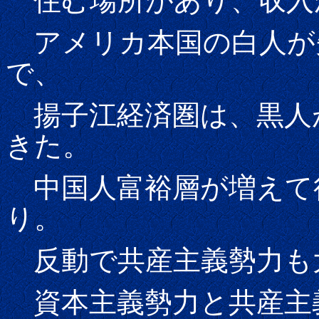
住む場所があり、収入
アメリカ本国の白人が
で、
揚子江経済圏は、黒人
きた。
中国人富裕層が増えて
り。
反動で共産主義勢力も
資本主義勢力と共産主