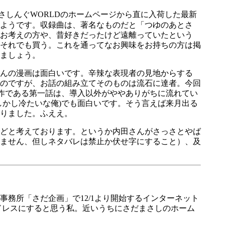
さしんぐWORLDのホームページから直に入荷した最新
ようです。収録曲は、著名なものだと「つゆのあとさ
とお考えの方や、昔好きだったけど遠離っていたという
それでも買う。これを通ってなお興味をお持ちの方は掲
ましょう。
んの漫画は面白いです。辛辣な表現者の見地からする
のですが、お話の組み立てそのものは流石に達者。今回
作である第一話は、導入以外がややありがちに流れてい
しかし冷たいな俺)でも面白いです。そう言えば来月出る
りました。ふええ。
どと考えております。というか内田さんがさっさとやば
しません、但しネタバレは禁止か伏せ字にすること）、及
務所「さだ企画」で12/1より開始するインターネット
開アドレスにすると思う私。近いうちにさだまさしのホーム