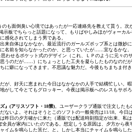
うのも面倒臭い心境ではあったが一応連絡先を教えて貰う。次
掲示板でちらっと話題になって、もりばやしみほがヴォーカル
に感化されてしまう男である。
出来自体はなかなか。最近流行のガールズポップ系とは微妙に
に名前を知らなかったのか、と思っていたが……宜なるかな。
を思わせるポケット式のデザイン（これ、ＬＰのように元々の
思うのだが……）にちょっとした工夫を凝らしたものなのだが
ちに癖になってきます。不思議な魅力だ。今後もちまちま付き
だが、好天に恵まれた今日はなかなかの人手で結構忙しい。暇
地がして今とてもグロッキー。今夜は掲示板へのレスもサボろ
ズ』(アリスソフト・18禁)
。ユーザークラブ通販で注文したも
ないよ。それはそうとこのソフトの一般発売は11/18。今日
は昨日の夕方確かに来た（通販では配送時刻指定が出来、私は1
ぼ全員が家内にいたのである。想定しうる原因は、夕方から夜
ャイムを鳴らした筈だ、と。しかし本当にチャイムを鳴らした