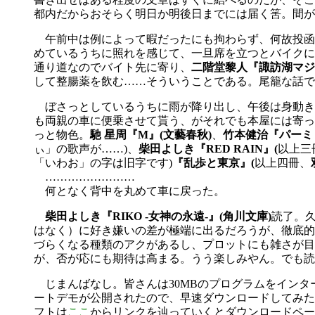
都内だからおそらく明日か明後日までには届く筈。間が
午前中は例によって暇だったにも拘わらず、何故投函
めているうちに照れを感じて、一旦席を立つとバイクに
通り道なのでバイト先に寄り、
二階堂黎人『諏訪湖マジ
して整腸薬を飲む……そういうことである。尾籠な話で
ぼさっとしているうちに雨が降り出し、午後は身動き
も両親の車に便乗させて貰う、がそれでも本屋には寄っ
っと物色。
馳 星周『M』(文藝春秋)
、
竹本健治『パーミ
ぃ」の歌声が……)、
柴田よしき『RED RAIN』(
以上三
「いわお」の字は旧字です)
『乱歩と東京』(
以上四冊、
……………………
何となく背中を丸めて車に戻った。
柴田よしき『RIKO -女神の永遠-』(角川文庫)
読了。
はなく）に好き嫌いの差が極端に出るだろうが、徹底的
づらくなる種類のアクがあるし、プロットにも雑さが目
が、否が応にも期待は高まる。うう楽しみやん。でも読
じまんばなし。皆さんは30MBのプログラムをインタ
ートデモが公開されたので、早速ダウンロードしてみた
フトは
ここ
からリンクを辿っていくとダウンロードペー