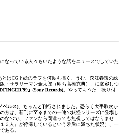
躍起になっている人々もいたような話をニュースでしていた
とはCG下絵のラフを何度も描く。うむ、森江春策の絵
版・サラリーマン金太郎（即ち高橋克典）」に変容しつ
NGER'99』(Sony Records)
。やってもうた。振り付
ノベルス)
、ちゃんと刊行されました。恐らく大手取次か
の方は、新刊に至るまでの一連の妖怪シリーズに登場し
のなので、ファンなら間違っても無視してはなりませ
１３人』が停滞しているという矛盾に満ちた状況）、一
である。