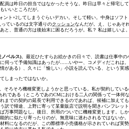
配員は昨日の担当ではなかったそうな。昨日は早々と帰宅して
もいいところだが。
ォント+2してしまうぐらいデカい。そして軽い。中身はソフ
入っているのは文字通りの
クッション
なんだが。え、じゃあそ
あと、普通の方は後始末に困るだろうが。私？ 私は嬉しいよ
ノベルス)
。最近ひたすらお絵かきの日々で、読書は仕事中の
に伺って予備知識はあったが……いやー、コメディだこれは。
情がある）、久々に「愉しい」小説を読んでいる、という実感
てしまったではないか。
、そろそろ機種変更しようかと思っている。私が契約している
あれである（ところであのCMにおける二人の関係って一体何な
れまでの契約の延長で利用できるのであれば、候補に加えても
う訳で帰途、上野に寄って某量販店で説明を聞きパンフレット
ば万事問題なし。後日、所用のついでに機種変更します。しか
能的に似たり寄ったりのが。無意味に迷わされるではないか。
材料になるのだが、この際標準小売価格が示されていれば実勢