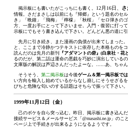
12月16日、
さ
掲示板にも書いたがこっちにも書く。
情報。さだまさしは以前にも『帰郷』という題名のセル
き」「晩鐘」「飛梅」「檸檬」「秋桜」「セロ弾きのゴ
方、一度お手にとって下さいませ。入門・復習に打って
示板にでもそう書き込んで下さい。どんどん悪の道に引
先月に引き続き、また漫画の負債が出来てしまった。
と、ここまで冷静かつテキストに依存した本格ものをコ
読んだのは先月の新刊
『アダマントの砦』(白泉社・花
るのだが、第二話は運命の悪戯を巧妙に演出しているの
文庫版の解説は芦辺さんだったよーな。……あ、ちゃん
そうそう、
第二掲示板
は今後
ゲーム＆第一掲示板では
い方向を輸入し始めているからなし崩しにそうせざるを
びちと危険な匂いのする話題はそちらで振って下さい。
1999年11月12日（金）
己のボケを自ら突っ込む。昨日、掲示板に書き込んだ情
接続サービス＆メールサービス「@masashi.ne.
ページ上で手続きが出来るようになるようです。