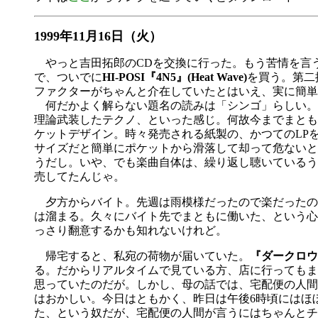
1999年11月16日（火）
やっと吉田拓郎のCDを交換に行った。もう苦情を言
で、ついでに
HI-POSI『4N5』(Heat Wave)
を買う。第二
ファクターがちゃんと介在していたとはいえ、実に簡単
何だかよく解らない題名の読みは「シンゴ」らしい。
理論武装したテクノ、といった感じ。何故今までまとも
ケットデザイン。時々発売される紙製の、かつてのLP
サイズだと簡単にポケットから滑落して却って危ないと
うだし。いや、でも楽曲自体は、繰り返し聴いているう
売してたんじゃ。
夕方からバイト。先週は雨模様だったので楽だったの
は溜まる。久々にバイト先でまともに働いた、という心
っさり翻意するかも知れないけれど。
帰宅すると、私宛の荷物が届いていた。
『ダークロウ
る。だからリアルタイムで見ている方、店に行ってもまだ
思っていたのだが。しかし、母の話では、宅配便の人間
はおかしい。今日はともかく、昨日は午後6時頃にはほ
た、という奴だが、宅配便の人間が言うにはちゃんとチ