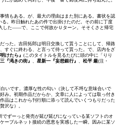
事情もある。が、最大の理由はまた別にある。書状を認
いる。昨日触れたあの件で出掛けたのだ。その前に丁度
入した――で、ここで何故かＵターン。そそくさと帰宅
だった。吉田拓郎は明日交換して貰うことにして、帰路
、すぐに終わる、と言って待って貰った。で、店内をざ
が明けたら』
(このタイトルを見るたびに頭の中に「りり
三『渇きの街』
、
星新一『妄想銀行』
、
松平 厳
(注・
面白いです。濃厚な性の匂い（決して不埒な意味合いで
好み。初期作品だからか、文章に人によっては取っ付き
作品はこれから刊行順に添って読んでいくつもりだった
贅沢な）。
所でずーっと発売が延び延びになっている某ソフトのオ
ケーブルネット接続の恩恵を実感した一瞬。因みに某ソ