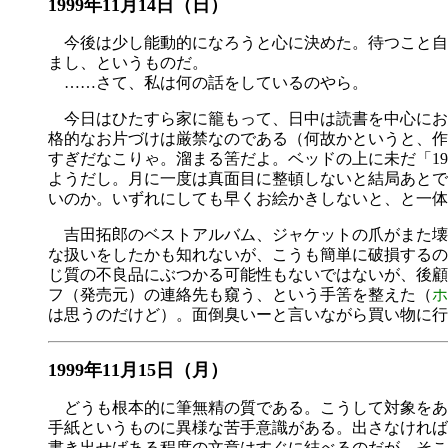
1999年11月14日（日）
今後は少し能動的になろうと心に決めた。待つこと自
まし、というものだ。
……さて、私は何の話をしているのやら。
今日はひたすら家に籠もって、日中は読書を中心にお
格的なお片づけは厳禁なのである（何故かというと、作
すぎだなこりゃ。溜まる筈だよ。ベッドの上に未だ「19
ようだし。月に一度は真面目に整頓しないと結局あとで
いのか。いずれにしても早くお絵かきしないと、と一体
吉田拓郎のベストアルバム、ジャケットの爪がまた壊
な扱いをしたかも知れないが、こうも簡単に破損するの
じ質の不良品にぶつかる可能性もないではないが、後顧
フ（発売元）の連絡先も窺う、という手筈を整えた（
ホ
は思うのだけど）。面倒臭いーと言いながら買い物に行
1999年11月15日（月）
どうも根本的に筆無精の質である。こうして対象をあまり
手紙というものに異様な苦手意識がある。出さなければ
書き出せばある程度の文章はすぐに結べるのだが、そこ