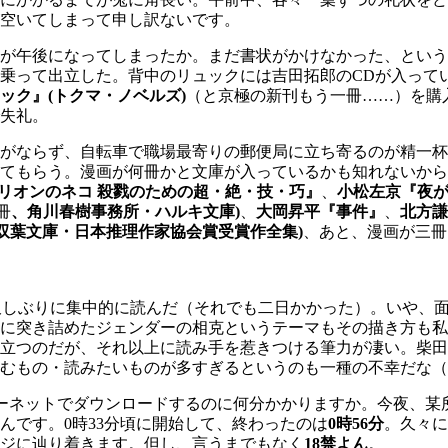
空いてしまって申し訳ないです。
が午後になってしまったか。まだ書状がかけなかった、という
乗って出立した。背中のリュックには吉田拓郎のCDが入って
ック』(トクマ・ノベルズ)
（と京極の新刊もう一冊……）を購
失礼。
がならず、自転車で職場最寄りの郵便局に立ち寄るのが精一杯
てもらう。漫画が何冊かと文庫が入っているかも知れないから
リオンのネコ 殺戮のための超・絶・技・巧』
、
小松左京『夜
冊
、角川春樹事務所・ハルキ文庫)
、
大岡昇平『事件』
、
北方謙
双葉文庫・日本推理作家協会賞受賞作全集)
、あと、漫画が三冊
久しぶりに集中的に読んだ（それでも二日かかった）。いや、
に突き詰めたジェンダーの相克というテーマもその描き方も私
立つのだが、それ以上に読み手を惹きつける筆力が凄い。柴田
むもの・読みたいものが多すぎるというのも一種の不幸だな（
ーネットでダウンロードするのに何分かかりますか。今夜、某
んです。0時33分頃に開始して、終わったのは
0時56分
。久々に
ジに辿り着きます。但し、言うまでもなく
18禁よん
。