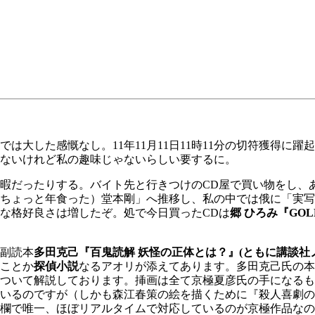
大した感慨なし。11年11月11日11時11分の切符獲得に
ないけれど私の趣味じゃないらしい要するに。
だったりする。バイト先と行きつけのCD屋で買い物をし、あ
ちょっと年食った）堂本剛」へ推移し、私の中では俄に「実写
な格好良さは増したぞ。処で今日買ったCDは
郷 ひろみ『GOLDFI
副読本
多田克己『百鬼読解 妖怪の正体とは？』(ともに講談社
ことか
探偵小説
なるアオリが添えてあります。多田克己氏の本
ついて解説しております。挿画は全て京極夏彦氏の手になるも
いるのですが（しかも森江春策の絵を描くために『殺人喜劇の
欄で唯一、ほぼリアルタイムで対応しているのが京極作品なの