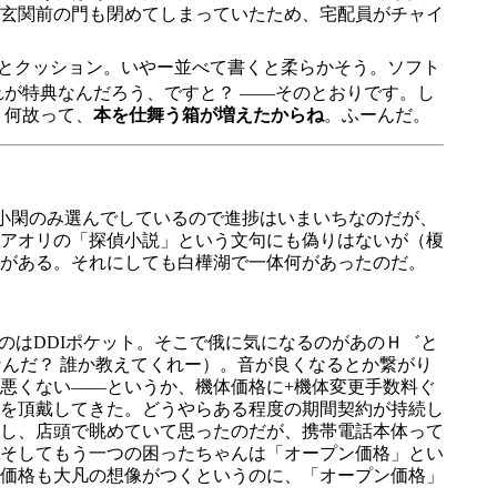
玄関前の門も閉めてしまっていたため、宅配員がチャイ
トとクッション。いやー並べて書くと柔らかそう。ソフト
れが特典なんだろう、ですと？ ――そのとおりです。し
。何故って、
本を仕舞う箱が増えたからね
。ふーんだ。
小閑のみ選んでしているので進捗はいまいちなのだが、
アオリの「探偵小説」という文句にも偽りはないが（榎
がある。それにしても白樺湖で一体何があったのだ。
のはDDIポケット。そこで俄に気になるのがあのＨ゛と
んだ？ 誰か教えてくれー）。音が良くなるとか繋がり
悪くない――というか、機体価格に+機体変更手数料ぐ
を頂戴してきた。どうやらある程度の期間契約が持続し
し、店頭で眺めていて思ったのだが、携帯電話本体って
そしてもう一つの困ったちゃんは「オープン価格」とい
価格も大凡の想像がつくというのに、「オープン価格」