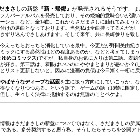
だまさし
の新盤
『新・帰郷』
が発売されるそうです。
ま
フカバーアルバムを発売しており、その続編的意味合いが濃い
ーシュ」など、全14曲。これからさだまさしに触れてみよう
付けの選曲となっております。当然私は全曲持ってるんだが、
きずり込んでさしあげます。そして来年、共に長崎参りを致し
今えっちらおっちら消化している最中。今更だが野間美由紀さ
ミックにする必然性はどの程度あるのか、などと考えてしまう
とゆめコミックス)
ですが、私自身のお気に入りは第二話。表題
が好き。第三話は、着眼はいいのにややまとまりが悪いか？(
とリスト更新しないと。因みに漫画の負債は今日漸く一桁に戻
やばそうなディープな話題
を主に扱う方向にしていこうか、な
得なくなりつつある。という訳で、ゲームの話（18禁に限定
但し、生々しく法律に抵触するのは無論のことペケよ。
報はさだまさしの新盤についてではなく、さだまさしの所属事
jp」のことである。多分契約すると思う私。そうしたらそっちを公