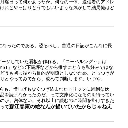
月曜日って何かあったか。何なの一体。送信者のアドレ
けれどやっぱりどうでもいいような気がして結局俺はど
になったのである。恐るべし。普通の日記がこんなに長
イメージしていた看板が作れる。『ニーベルング～』は
MYST』などの下馬評などから推すにどうも私好みではな
どうも初っ端から目的が明瞭としないため、とっつきが
くりとやってみてから、改めて判断します。いつや。
らも、惜しげもなくつぎ込まれたトリックに周到な伏
品を読まなかったのだ、って文庫化になるのを待ってい
のが。勿体ない。それ以上に読むのに時間を掛けすぎた
森江春策の絵なんか描いていたからじゃねえ
って