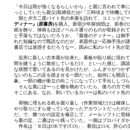
「今日は雨が強くなるらしいから」と親に言われて車に
っとしていたら親父(取締役だ)が「三時頃まで待機し
朝と夕方二度バイト先の本屋を訪れて、コミックビー
ディナー』(原書房)
を購入。新宿少年探偵団は、前巻の
紙を飾り、挿画もほぼノベルス通りのものが収録されて
と手落ちではないだろうか。『最後のディナー』は御手
れた短編なので既読なのだが、表題作は一応御手洗が謎
書店では迷惑するだろうなー。因みに私のバイト先が定
近所に新しい古本屋が出来た。看板や貼り紙に現れて
間を縫うように散在しているだけ、といった感じ。講談
な状態で置いてあるのを見かけたが、ふんぎりがつかず
ないのも二の足を踏ませる一因だった。如何にも開店し
象。一部の棚が衝立の向こうになっていて手出ししづら
そんな風にぼーっと棚を眺めていたら、後ろの方で何
そこにある。なお、剥いでいるカバーは私のバイト先の
荷物に埋もれる机を掘り返し（作業領域だけは確保し
やり取りにすら使っていなかったアカウントだったのだ
だ。で、幾つかの設定を修正して、メールソフトに登録
ら案の定、二通ばかり残っていた。一個はプロバイダか
件名は「８日はOKです(T.O)」、着信は11/4。