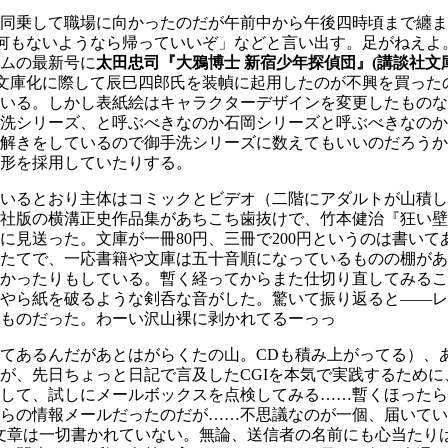
同乗して職場に向かったのだが午前中から午後四時頃まで纏ま
て何もないようなら帰っていいぞ」などと言い出す。足がねえよ
ムの最新号に
太田忠司『大鴉博士 新宿少年探偵団』(講談社文庫
文庫化に際して辰巳四郎氏を装幀に起用したのが不興を買った
いる。しかし表紙絵はキャラクターデザインを変更したものな
洗シリーズ、と呼ぶべきなのか石岡シリーズと呼ぶべきなのか
解きをしているので御手洗シリーズに数えてもいいのだろうか
形を採用していたりする。
いるとおり主体はコミックとビデオ（二階にアダルトが山積し
社版の横溝正史作品集があちこち歯抜けで、竹本健治『狂い壁
に見送った。文庫が一冊80円、三冊で200円というのは書い
たてで、一応書籍や文庫は五十音順になっているものの棚があ
かったりもしている。暫く経ってからまた仕切り直してみるこ
やら紙を破るような剣呑な音がした。驚いて振り返ると――レ
ものだった。わーい沢山裸に剥かれてるーっっ
てあるんだがあとはがらくたの山。CDも積み上がってる）、
が、先日ちょっと日記で言及したCGIを本気で実践するため
して、試しにメールボックスを点検してみる……暫くほったら
らの情報メールだったのだが……不思議なのが一個、届いてい
肝心の文章は一切書かれていない。無論、送信者の名前にも心当た