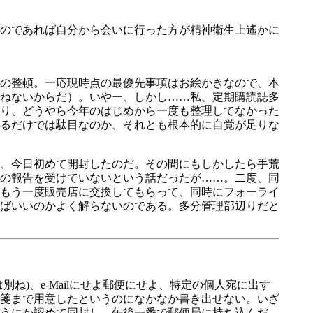
のであれば自分から会いに行った方が精神衛生上遙かに
の整頓。一応現時点の最優先事項はお絵かきなので、本
ねないからだ）。いやー、しかし……私、定期購読誌多
る辺り、どうやら今年のはじめから一度も整理してなかった
るだけでは駄目なのか、それとも根本的に自覚が足りな
、今日初めて開封したのだ。その間にもしかしたら手荒
の報告を受けていないという話だったが……。二度、同
もう一度販売店に交換してもらって、同時にフォーライ
ばいいのかよく解らないのである。多分管理部辺りだと
)、e-Mailにせよ郵便にせよ、特定の個人宛に出す
箋まで用意したというのになかなか書き出せない。いざ
うにか認めて同封し、午後一番で郵便局に持ち込んだ。