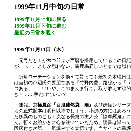
1999年11月中旬の日常
1999年11月上旬に戻る
1999年11月下旬に進む
最近の日常を覗く
1999年11月11日（木）
元号だと１が六つ並ぶが西暦を採用しているこの日記では
が、へー、としか思わない。馬鹿馬鹿しいとまでは思わ
折角ローテーションを換えて貰っても最初の木曜日は暇
は当初の芦辺氏の要望である「竹野内豊」路線から「（
つある。――いいや、このまんま行こ。取り敢えず絵的
き？ ……手だけでいい？
速報。
京極夏彦『百鬼徒然袋－雨』
及び妖怪シリーズ
らの正式配本は明日以降でしょう。小説の方にはあろう
た妖異のものども＋次なる長篇の主人公「陰摩羅鬼」に
ん。暫くお絵かきに心を注いでいたため、読書は滞って
段落付き次第、一気読みする覚悟です。当サイトの書評