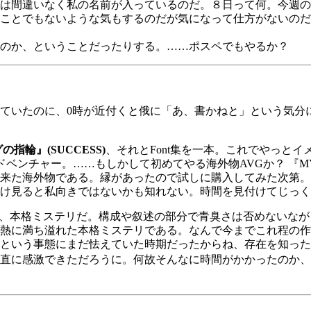
は間違いなく私の名前が入っているのだ。８日って何。今週の
ことでもないような気もするのだが気になって仕方がないのだ
のか、ということだったりする。……ポスペでもやるか？
ていたのに、0時が近付くと俄に「あ、書かねと」という気分
指輪』(SUCCESS)
、それとFont集を一本。これでやっと
アドベンチャー。……もしかして初めてやる海外物AVGか？ 『
来た海外物である。縁があったので試しに購入してみた次第。
け見ると私向きではないかも知れない。時間を見付けてじっ
、本格ミステリだ。構成や叙述の部分で青臭さは否めないなが
熱に満ち溢れた本格ミステリである。なんで今までこれ程の作
という事態にまだ怯えていた時期だったからね、存在を知った
直に感激できただろうに。何故そんなに時間がかかったのか、