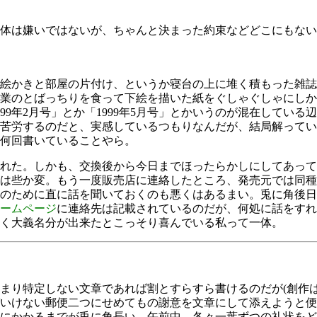
体は嫌いではないが、ちゃんと決まった約束などどこにもない
絵かきと部屋の片付け、というか寝台の上に堆く積もった雑誌
業のとばっちりを食って下絵を描いた紙をぐしゃぐしゃにしか
99年2月号」とか「1999年5月号」とかいうのが混在してい
苦労するのだと、実感しているつもりなんだが、結局解ってい
何回書いていることやら。
れた。しかも、交換後から今日までほったらかしにしてあって
は些か変。もう一度販売店に連絡したところ、発売元では同種
のために直に話を聞いておくのも悪くはあるまい。兎に角後日
ームページ
に連絡先は記載されているのだが、何処に話をすれ
く大義名分が出来たとこっそり喜んでいる私って一体。
特定しない文章であれば割とすらすら書けるのだが(創作は別ね
いけない郵便二つにせめてもの謝意を文章にして添えようと便
にかかるまでが兎に角長い。午前中、各々一葉ずつの礼状をど