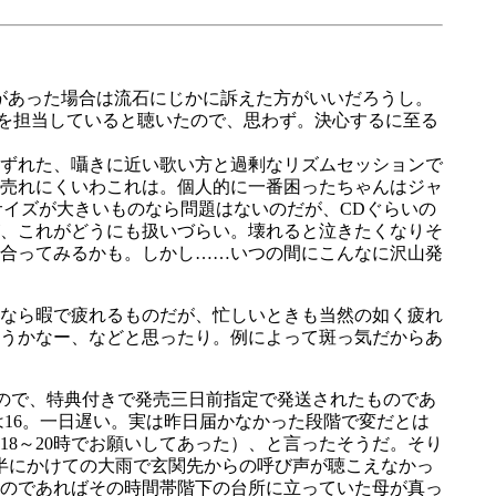
があった場合は流石にじかに訴えた方がいいだろうし。
を担当していると聴いたので、思わず。決心するに至る
ずれた、囁きに近い歌い方と過剰なリズムセッションで
売れにくいわこれは。個人的に一番困ったちゃんはジャ
サイズが大きいものなら問題はないのだが、CDぐらいの
、これがどうにも扱いづらい。壊れると泣きたくなりそ
合ってみるかも。しかし……いつの間にこんなに沢山発
なら暇で疲れるものだが、忙しいときも当然の如く疲れ
うかなー、などと思ったり。例によって斑っ気だからあ
ので、特典付きで発売三日前指定で発送されたものであ
は16。一日遅い。実は昨日届かなかった段階で変だとは
8～20時でお願いしてあった）、と言ったそうだ。そり
半にかけての大雨で玄関先からの呼び声が聴こえなかっ
のであればその時間帯階下の台所に立っていた母が真っ