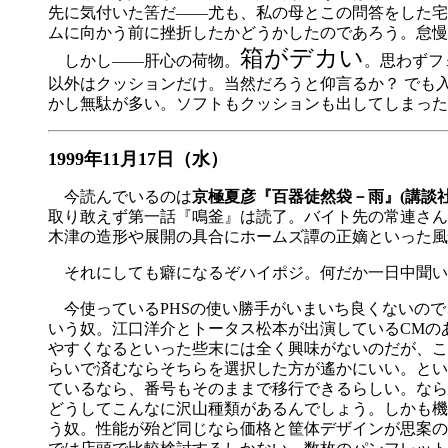
先に気付いた筈だ――尤も、私の母とこの問答をした宅
ムに向かう前に挫折したかどうかしたのであろう。怠慢
箱がデカい
しかし――肝心の荷物。
。思わずフ
以外はクッションだけ。当然だろうと仰言るか？ でも
かし無駄が多い。ソフトもクッションも出してしまった
1999年11月17日（水）
今読んでいるのは
京極夏彦『百器徒然袋－雨』(講談社
取り敢えず第一話『鳴釜』は読了。バイト先の常連さん
木津の造形や展開の具合にホームズ譚の正嫡といった風
それにしても癖になるぞハイポジ。何だか一日中聞い
今使っているPHSの使い勝手がいまいち良くないので
いう奴。江口洋介とトータス松本が出演しているCMの
やすくなるといった些末には全く興味がないのだが、こ
らいで済むならそちらを選択した方が遙かにいい。とい
ているなら、番号もそのままで移行できるらしい。なら
どうしてこんなに沢山種類があるんでしょう。しかも機
う奴。性能が殆ど同じなら価格と筐体デザインが思案の