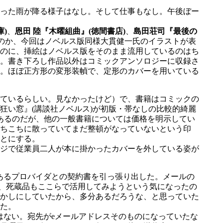
った雨が降る様子はなし。そして仕事もなし。午後ぼー
。
)
、
恩田 陸『木曜組曲』(徳間書店)
、
島田荘司『最後の
のか、今回はノベルス版同様大貫健一氏のイラストが表
のに、挿絵はノベルス版をそのまま流用しているのはち
。書き下ろし作品以外はコミックアンソロジーに収録さ
。ほぼ正方形の変形装幀で、定形のカバーを用いている
ているらしい。見なかったけど）で、書籍はコミックの
狂い窓』(講談社ノベルス)が初版・帯なしの比較的綺麗
てあるのだが、他の一般書籍については価格を明示してい
ちこちに散っていてまだ整頓がなっていないという印
とにする。
ジで従業員二人が本に掛かったカバーを外している姿が
あるプロバイダとの契約書を引っ張り出した。メールの
に、死蔵品もここらで活用してみようという気になったの
かしにしていたから、多分あるだろうな、と思っていた
た。
りはない。宛先がeメールアドレスそのものになっていたな