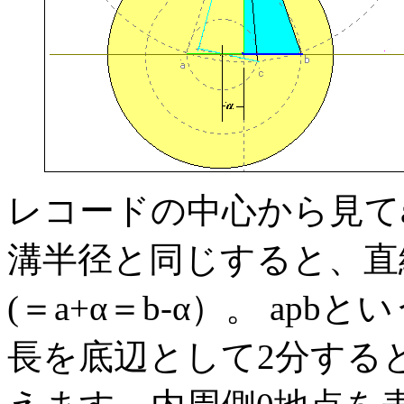
レコードの中心から見てa(
溝半径と同じすると、直線abの
(＝a+α＝b-α）。 apbとい
長を底辺として2分する