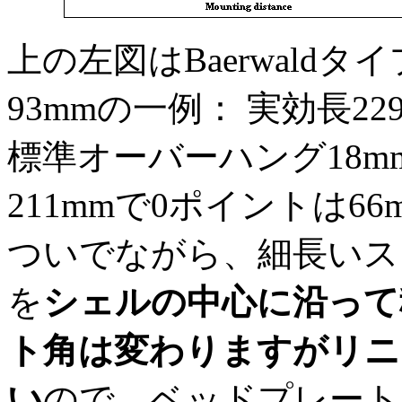
上の左図はBaerwaldタイプ
93mmの一例： 実効長2
標準オーバーハング18mmと
211mmで0ポイントは6
ついでながら、細長いス
を
シェルの中心に沿って
ト角は変わりますがリニ
い
ので、ベッドプレート