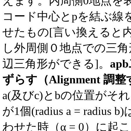
えます。内周側0地点を表
コード中心とpを結ぶ線
せたもの[言い換えると
し外周側０地点での三角
辺三角形ができる]。
ap
ずらす（Alignment 調
a(及びc)とbの位置が
が1個(radius a = ra
わせた時（α = 0）に