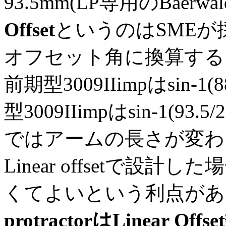
93.5mm(LP専用のBaerwa
Offset
というのはSME
オフセット角に換算すると
前期型3009IIimpはsin-1(
型3009IIimpはsin-1(93
ではアームの長さが変わ
Linear offsetで設
くてよいという利点が
protractorはLinear