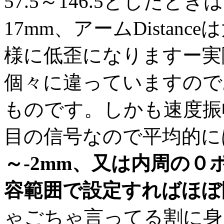
57.5～146.5とした
17mm、アームDistan
様に低歪になりますー実
個々に違っていますので
ものです。しかも速度振幅
目の信号なので平均的に
～-2mm、又は内周の０ポ
容範囲で設定すればほぼ
ゃごちゃ言ってる割に身