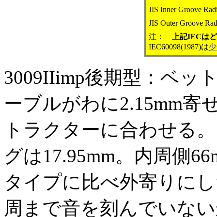
JIS Inner Groove Rad
JIS Outer Groove Ra
注：
上記IECは
IEC60098(1987)は
少
3009IIimp後期型：
ーブルがわに2.15mm寄せ
トラクターに合わせる。
グは17.95mm。内周側6
タイプに比べ外寄りにし
周まで音を刻んでいないから