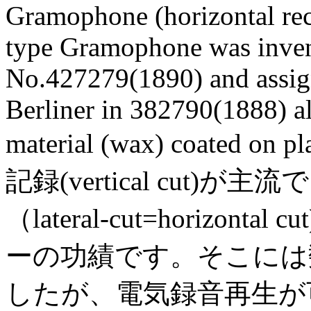
Gramophone (horizontal rec
type Gramophone was inven
No.427279(1890) and assig
Berliner in 382790(1888) al
material (wax) coated on 
記録(vertical cut)
（lateral-cut=horiz
ーの功績です。そこには
したが、電気録音再生が可