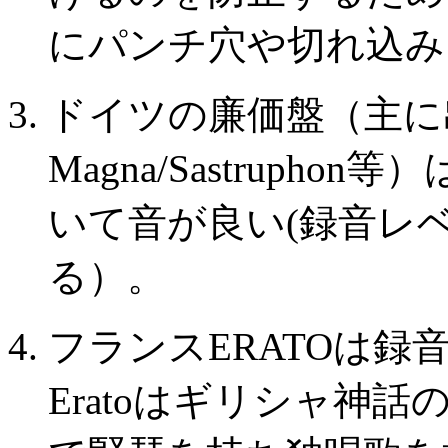
にパンチ穴や切れ込み
ドイツの廉価盤（主に出版
Magna/Sastrupho
いて音が良い(録音レ
る）。
フランスERATOは録
Eratoはギリシャ神