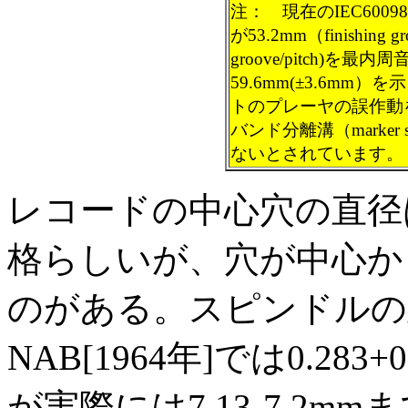
注： 現在のIEC6009
が53.2mm（finishing gr
groove/pitch)を
59.6mm(±3.6m
トのプレーヤの誤作動を
バンド分離溝（marker s
ないとされています。
レコードの中心穴の直径は7.
格らしいが、穴が中心か
のがある。スピンドルの
NAB[1964年]では0.283+0-
が実際には7.13-7.2