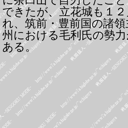
できたが、立花城も１２
れ、筑前・豊前国の諸領
州における毛利氏の勢力
ある。