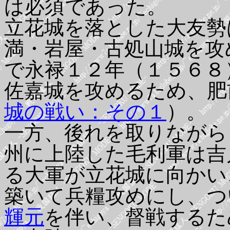
は必須であった。
立花城を落とした大友勢
満・岩屋・古処山城を攻
で永禄１２年（１５６８
佐嘉城を攻めるため、肥
城の戦い：その１
）。
一方、後れを取りながら
州に上陸した毛利軍は吉
る大軍が立花城に向かい
築いて兵糧攻めにし、つ
輝元
を伴い、督戦するた