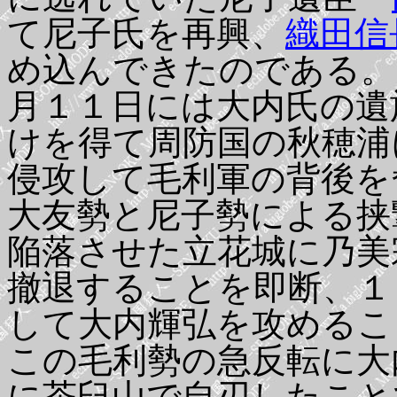
て尼子氏を再興、
織田信
め込んできたのである。
月１１日には大内氏の遺
けを得て周防国の秋穂浦
侵攻して毛利軍の背後を
大友勢と尼子勢による挟
陥落させた立花城に乃美
撤退することを即断、１
して大内輝弘を攻めるこ
この毛利勢の急反転に大
に茶臼山で自刃したこと