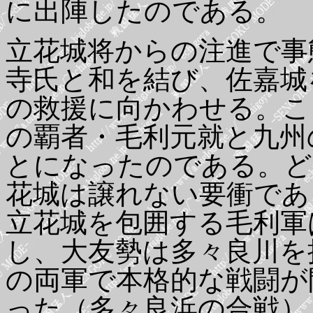
に出陣したのである。
立花城将からの注進で事
寺氏と和を結び、佐嘉城
の救援に向かわせる。こ
の覇者・毛利元就と九州
とになったのである。ど
花城は譲れない要衝であ
立花城を包囲する毛利軍
し、大友勢は多々良川を
の両軍で本格的な戦闘が
った（多々良浜の合戦）