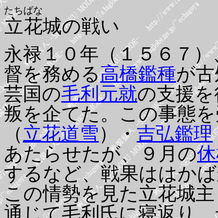
たちばな
立花
城の戦い
永禄１０年（１５６７）
督を務める
高橋鑑種
が古
芸国の
毛利元就
の支援を
叛を企てた。この事態を
（
立花道雪
）・
吉弘鑑理
あたらせたが、９月の
休
するなど、戦果ははかば
この情勢を見た立花城主
通じて毛利氏に寝返り、