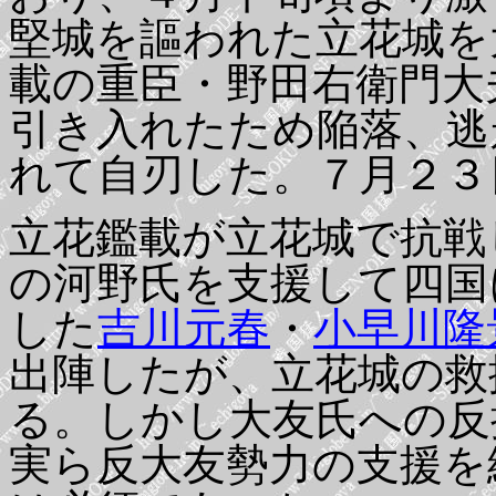
堅城を謳われた立花城を
載の重臣・野田右衛門大
引き入れたため陥落、逃
れて自刃した。７月２３
立花鑑載が立花城で抗戦
の河野氏を支援して四国
した
吉川元春
・
小早川隆
出陣したが、立花城の救
る。しかし大友氏への反
実ら反大友勢力の支援を