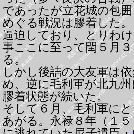
であったが立花城の包囲
めぐる戦況は膠着した。
逼迫しており、とりわけ
事ここに至って閏５月３
る。
しかし後詰の大友軍は依
め、逆に毛利軍が北九州
膠着状態が続いた。
そして６月、毛利軍にと
あがる。永禄８年（１５
に逃れていた尼子遺臣・