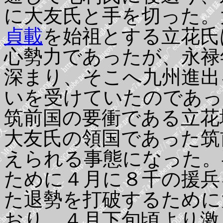
に大友氏と手を切った。
貞載
を始祖とする立花氏
心勢力であったが、永禄
深まり、そこへ九州進出
いを受けていたのであっ
筑前国の要衝である立花
大友氏の領国であった筑
えられる事態になった。
ために４月に８千の援兵
た退勢を打破するために
おり、４月下旬頃より激