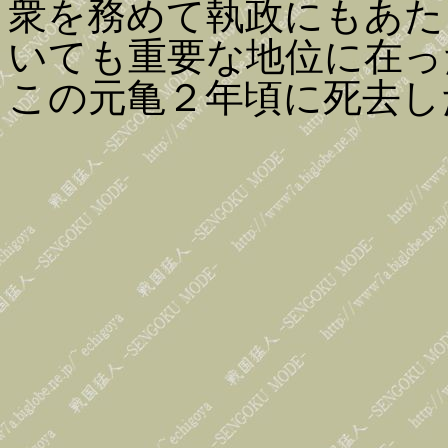
衆を務めて執政にもあた
いても重要な地位に在っ
この元亀２年頃に死去し