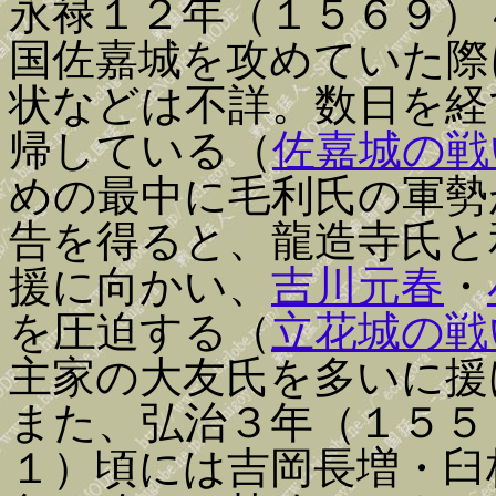
永禄１２年（１５６９）
国佐嘉城を攻めていた際
状などは不詳。数日を経
帰している（
佐嘉城の戦
めの最中に毛利氏の軍勢
告を得ると、龍造寺氏と
援に向かい、
吉川元春
・
を圧迫する（
立花城の戦
主家の大友氏を多いに援
また、弘治３年（１５５
１）頃には吉岡長増・臼