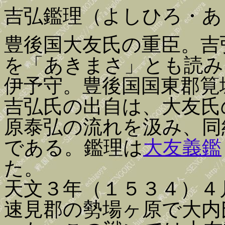
吉弘鑑理（よしひろ・あ
豊後国大友氏の重臣。吉
を「あきまさ」とも読み
伊予守。豊後国国東郡筧
吉弘氏の出自は、大友氏
原泰弘の流れを汲み、同
である。鑑理は
大友義鑑
た。
天文３年（１５３４）４
速見郡の勢場ヶ原で大内