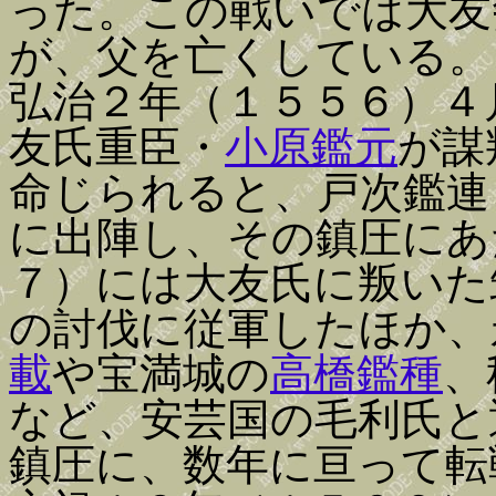
った。この戦いでは大友
が、父を亡くしている。
弘治２年（１５５６）４
友氏重臣・
小原鑑元
が謀
命じられると、戸次鑑連
に出陣し、その鎮圧にあ
７）には大友氏に叛いた
の討伐に従軍したほか、
載
や宝満城の
高橋鑑種
、
など、安芸国の毛利氏と
鎮圧に、数年に亘って転