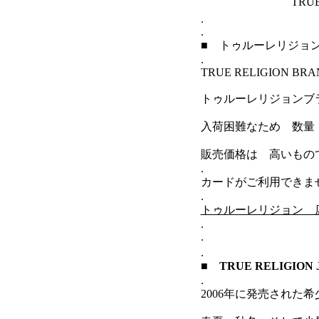
TRU
.
.
■ トゥルーレリジョン
.
TRUE RELIGION BRAN
トゥルーレリジョンブ
入荷困難なため 数量
販売価格は 高いもので 
.
カードがご利用できま
.
トゥルーレリジョン 
.
.
.
■ TRUE RELIGI
.
2006年に発売され