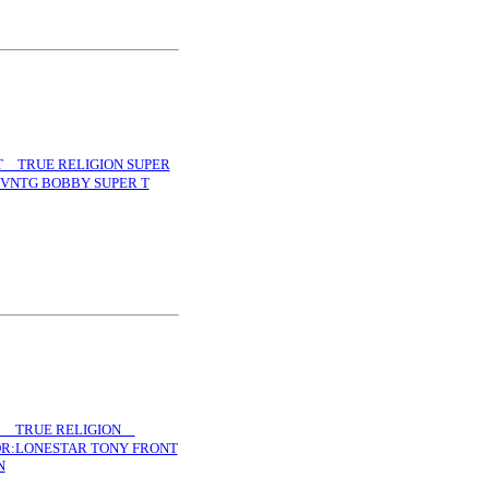
RUE RELIGION SUPER
 VNTG BOBBY SUPER T
 TRUE RELIGION
OR:LONESTAR TONY FRONT
N