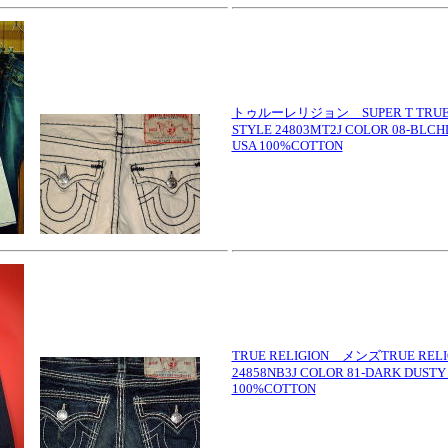
トゥルーレリジョン SUPER T TRUE RE
STYLE 24803MT2J COLOR 08-BLCHD
USA 100%COTTON
TRUE RELIGION メンズTRUE RELIG
24858NB3J COLOR 81-DARK DUSTY
100%COTTON