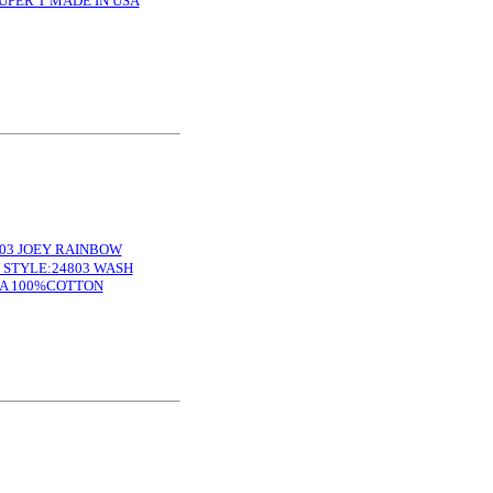
UPER T MADE IN USA
OEY RAINBOW
 STYLE:24803 WASH
SA 100%COTTON