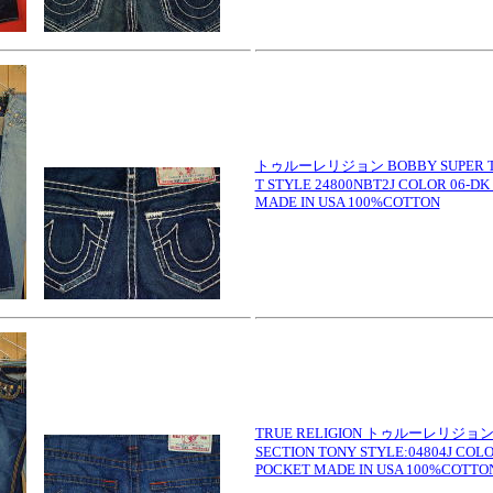
トゥルーレリジョン BOBBY SUPER T T
T STYLE 24800NBT2J COLOR 06-DK
MADE IN USA 100%COTTON
TRUE RELIGION トゥルーレリジョン
SECTION TONY STYLE:04804J COL
POCKET MADE IN USA 100%COTTO