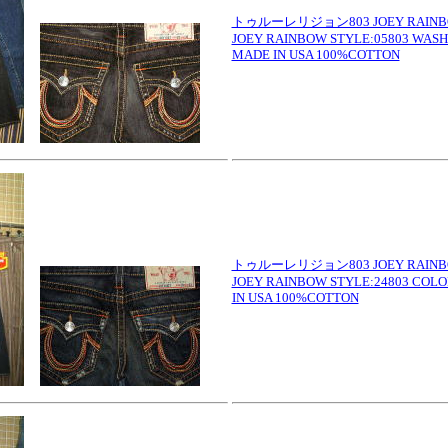
トゥルーレリジョン803 JOEY RAINBOW
JOEY RAINBOW STYLE:05803 WAS
MADE IN USA 100%COTTON
トゥルーレリジョン803 JOEY RAINBOW
JOEY RAINBOW STYLE:24803 COL
IN USA 100%COTTON