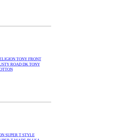
GION TONY FRONT
DUSTY ROAD DK TONY
COTTON
SUPER T STYLE