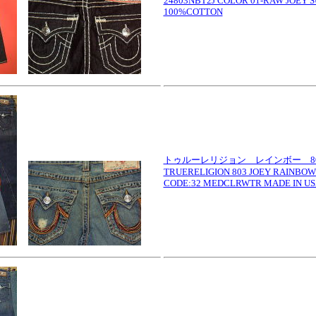
24803NBT2J COLOR 01-RAW JOEY S
100%COTTON
トゥルーレリジョン レインボー 803 J
TRUERELIGION 803 JOEY RAINBOW
CODE:32 MEDCLRWTR MADE IN U