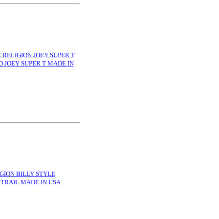
LIGION JOEY SUPER T
 JOEY SUPER T MADE IN
ION BILLY STYLE
 TRAIL MADE IN USA