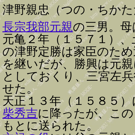
津野親忠（つの・ちかた
長宗我部元親
の三男。母
元亀２年（１５７１）、
の津野定勝は家臣のため
を継いだが、勝興は元親
としておくり、三宮左兵
せた。
天正１３年（１５８５）
柴秀吉
に降ったが、この
もとに送られた。