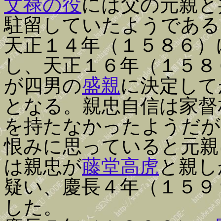
文禄の役
には父の元親と
駐留していたようである
天正１４年（１５８６）
し、天正１６年（１５８
が四男の
盛親
に決定して
となる。親忠自信は家督
を持たなかったようだが
恨みに思っていると元親
は親忠が
藤堂高虎
と親し
疑い、慶長４年（１５９
した。