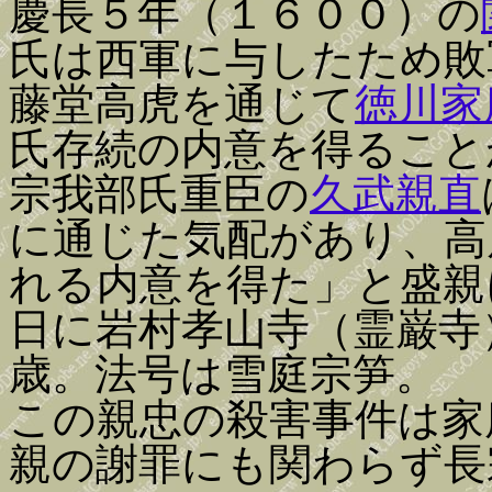
慶長５年（１６００）の
氏は西軍に与したため敗
藤堂高虎を通じて
徳川家
氏存続の内意を得ること
宗我部氏重臣の
久武親直
に通じた気配があり、高
れる内意を得た」と盛親
日に岩村孝山寺（霊巌寺
歳。法号は雪庭宗笋。
この親忠の殺害事件は家
親の謝罪にも関わらず長