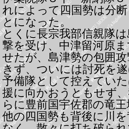
れによって四国勢は分断
とになった。
とくに長宗我部信親隊は
撃を受け、中津留河原ま
せたが、島津勢の包囲攻
きず、ついには討死を遂
予備隊として控えていた
援に向かおうともせず、
らに豊前国宇佐郡の竜王
他の四国勢も背後に川を
なく、散々に打ち破られ