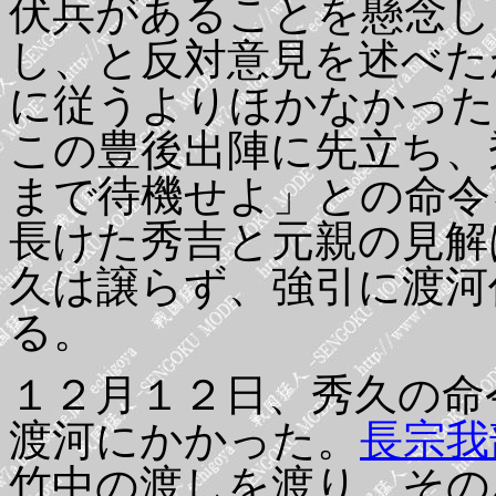
伏兵があることを懸念し
し、と反対意見を述べた
に従うよりほかなかった
この豊後出陣に先立ち、
まで待機せよ」との命令
長けた秀吉と元親の見解
久は譲らず、強引に渡河
る。
１２月１２日、秀久の命
渡河にかかった。
長宗我
竹中の渡しを渡り、その