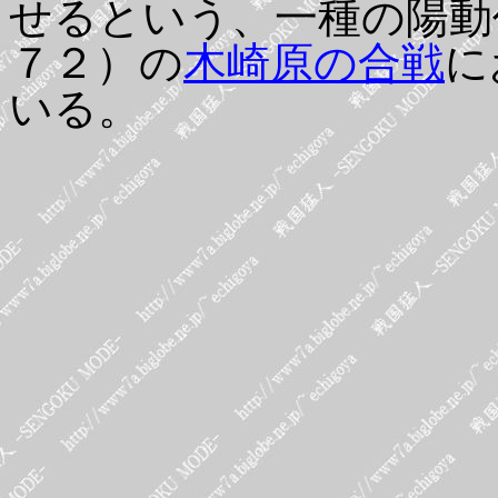
せるという、一種の陽動
７２）の
木崎原の合戦
に
いる。