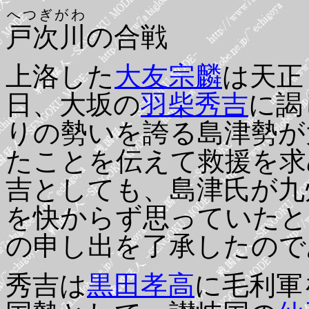
へつぎがわ
戸次川
の合戦
上洛した
大友宗麟
は天正
日、大坂の
羽柴秀吉
に謁
りの勢いを誇る島津勢が
たことを伝えて救援を求
吉としても、島津氏が九
を快からず思っていたと
の申し出を了承したので
秀吉は
黒田孝高
に毛利軍