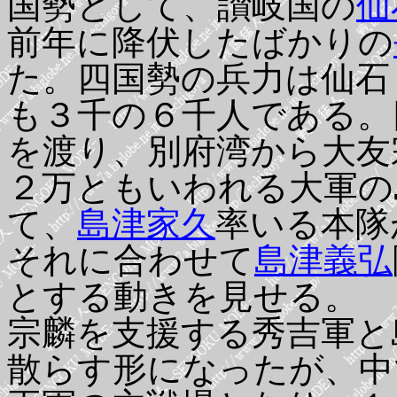
国勢として、讃岐国の
仙
前年に降伏したばかりの
た。四国勢の兵力は仙石
も３千の６千人である。
を渡り、別府湾から大友
２万ともいわれる大軍の
て、
島津家久
率いる本隊
それに合わせて
島津義弘
とする動きを見せる。
宗麟を支援する秀吉軍と
散らす形になったが、中