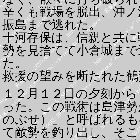
辛くも戦場を脱出、沖ノ
振島まで逃れた。
十河存保は、信親と共に
勢を見捨てて小倉城まで
た。
救援の望みを断たれた鶴
１２月１２日の夕刻から
った。この戦術は島津勢
のぶせ）」と呼ばれるも
て敵勢を釣り出し、そこ