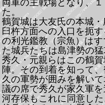
両軍の主戦場となり、１
た。
鶴賀城は大友氏の本城・
臼杵方面への入口を扼す
の利光鑑教（宗魚）はす
た城兵たちは島津勢の猛
秀久・元親らはこの鶴賀
陣。その到着を知って、
久の軍勢が囲みを解いて
議の席で秀久が家久軍を
河存保もこれに同意した