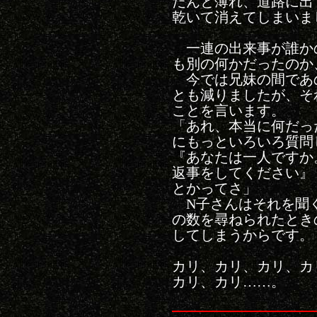
だんと薄れ、道路に出
乾いて消えてしまいま
一連の出来事が誰か
も別の何かだったのか
今では兄妹の間であ
とも減りましたが、そ
ことを言います。
「あれ、本当に何だっ
にもっといろいろ質問
『あなたは一人ですか
返事をしてください』
とかってさ」
N子さんはそれを聞
の数を尋ねられたとき
してしまうからです。
カリ、カリ、カリ、カ
カリ、カリ……。