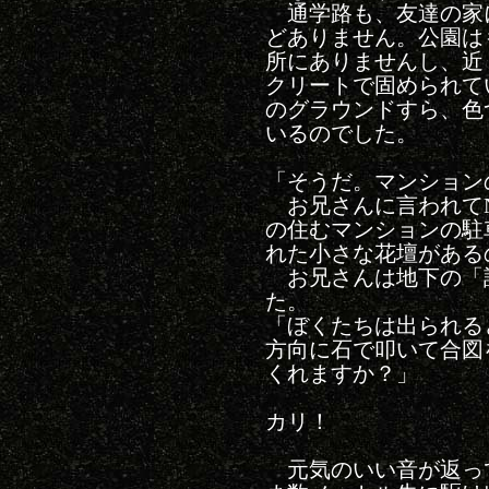
通学路も、友達の家
どありません。公園は
所にありませんし、近
クリートで固められて
のグラウンドすら、色
いるのでした。
「そうだ。マンション
お兄さんに言われて
の住むマンションの駐
れた小さな花壇がある
お兄さんは地下の「
た。
「ぼくたちは出られる
方向に石で叩いて合図
くれますか？」
カリ！
元気のいい音が返っ