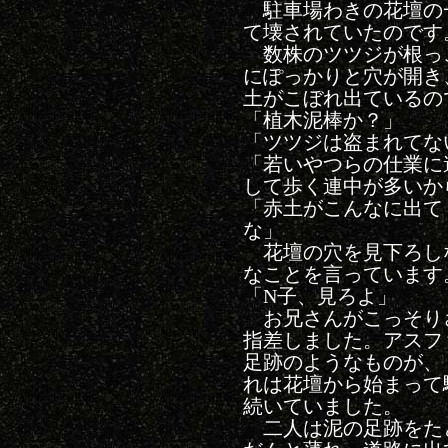
駐車場わきの花壇の
て壊されていたのです
数株のツツジが根っ
にぽっかりと穴が開き
土がこぼれ出ているの
「植木泥棒か？」
「ツツジは盗まれてな
「若いやつらの仕業に
して歩く連中が多いか
「赤土がこんなに出て
な」
花壇の穴を見下ろし
なことを言っています
「N子、見ろよ」
お兄さんがこっそり
指差しました。アスフ
足跡のようなものが、
れは花壇から始まって
続いていました。
二人は泥の足跡をた