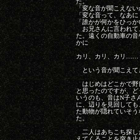
た。
「変な音が聞こえない
「変な音って、なあに
「誰かが何かをひっか
お兄さんに言われて
た。遠くの自動車の音
かに
カリ、カリ、カリ……
という音が聞こえて
はじめはどこかで野
と思ったのですが、ど
いうのも、音はN子さ
に、辺りを見回しても
た動物が隠れていそう
た。
二人はあちこち探し
えてくることを突き止