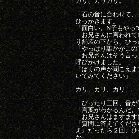
カリ、カリカリ。
石の音に合わせて、
ひっかきます。
「面白い。N子もやっ
お兄さんに言われて
り舗装の下から、ひっ
「やっぱり誰かがこの
お兄さんはそう言っ
呼びかけました。
「ぼくの声が聞こえま
いてみてください」
カリ、カリ、カリ。
ぴったり三回、音が
「言葉がわかるんだ。
お兄さんはますます
「質問に答えてくださ
え』だったら２回、ひ
か」