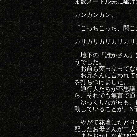
ま数メートル先に駆け
カンカンカン。
「こっちこっち、聞こ
カリカリカリカリカリ
地下の「誰かさん」
うでした。
「お前も突っ立ってな
お兄さんに言われて
を打ちつけました。
通行人たちが不思議
ら、それでも無言で通
ゆっくりながらも、
動していることが、N
やがて花壇にたどり
配したお母さんが二人
「またおかしな遊びに