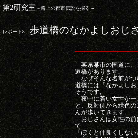
第2研究室
～路上の都市伝説を探る～
歩道橋のなかよしおじ
レポート8
某県某市の国道に、
道橋があります。
なぜそんな名前がつ
道橋には「なかよしお
そうです。
夜中に若い女性が一
と、反対側から緑色の
んが歩いてきます。
おじさんは女性の前
て
「ぼくと仲良くしない