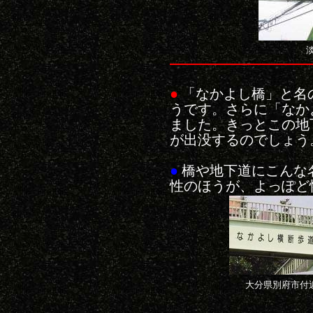
●
「なかよし橋」と名
うです。さらに「なか
ました。きっとこの地
が出没するのでしょう
●
橋や地下道にこんな
性のほうが、よっぽど
大分県別府市付