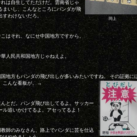
それは自生してただけだ。雲南省じゃ
るまいし、こんなところにパンダが飛
出すわけないだろ。
同上
そこはそれ、なにせ中国地方ですから。
中華人民共和国地方じゃねえよ。
四国地方もパンダの飛び出しが多いみたいですね。
その証拠に
、こんな看板が。→
ほんとだ。パンダ飛び出してるよ。サッカー
ール追いかけてるよ。アセってるよ！
調教師のみなさん、路上でパンダに芸を仕込
のはやめましょう。