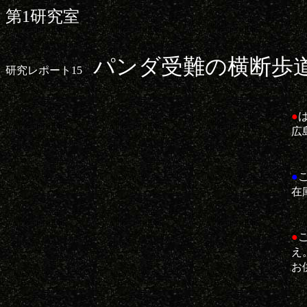
第1研究室
パンダ受難の横断歩
研究レポート15
●
広
●
在
●
え
お