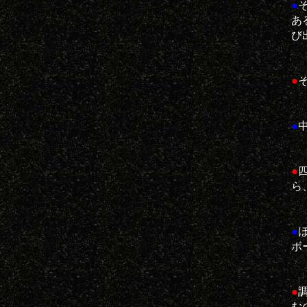
●
あ
び
●
●
●
ら
●
ボ
●
む