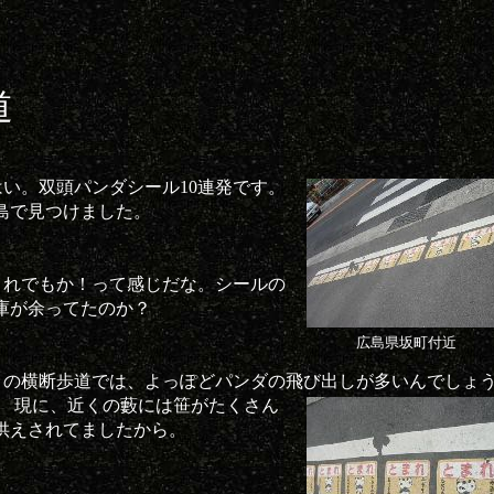
道
はい。双頭パンダシール10連発です。
島で見つけました。
これでもか！って感じだな。シールの
庫が余ってたのか？
広島県坂町付近
この横断歩道では、よっぽどパンダの飛び出しが多いんでしょ
。
現に、近くの藪には笹がたくさん
供えされてましたから。