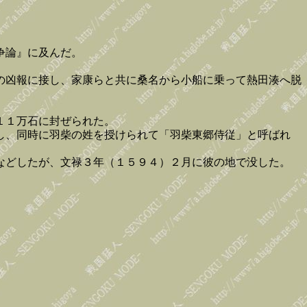
争論』に及んだ。
の凶報に接し、家康らと共に桑名から小船に乗って熱田湊へ脱
１１万石に封ぜられた。
し、同時に羽柴の姓を授けられて「羽柴東郷侍従」と呼ばれ
などしたが、文禄３年（１５９４）２月に彼の地で没した。