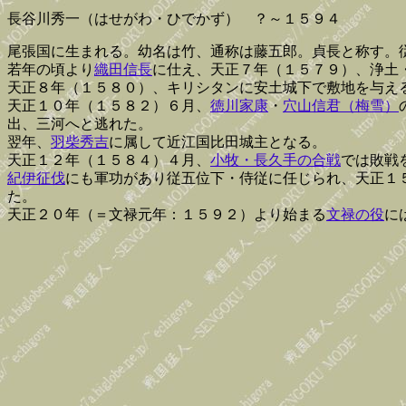
長谷川秀一（はせがわ・ひでかず） ？～１５９４
尾張国に生まれる。幼名は竹、通称は藤五郎。貞長と称す。
若年の頃より
織田信長
に仕え、天正７年（１５７９）、浄土
天正８年（１５８０）、キリシタンに安土城下で敷地を与え
天正１０年（１５８２）６月、
徳川家康
・
穴山信君（梅雪）
出、三河へと逃れた。
翌年、
羽柴秀吉
に属して近江国比田城主となる。
天正１２年（１５８４）４月、
小牧・長久手の合戦
では敗戦
紀伊征伐
にも軍功があり従五位下・侍従に任じられ、天正１
た。
天正２０年（＝文禄元年：１５９２）より始まる
文禄の役
に