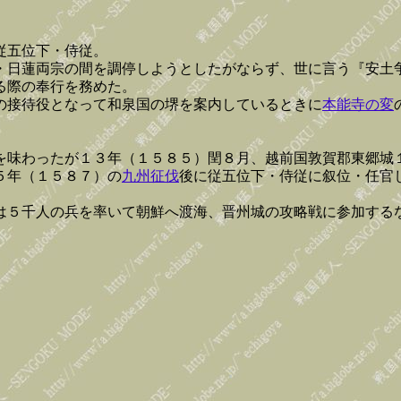
従五位下・侍従。
・日蓮両宗の間を調停しようとしたがならず、世に言う『安土
る際の奉行を務めた。
の接待役となって和泉国の堺を案内しているときに
本能寺の変
を味わったが１３年（１５８５）閏８月、越前国敦賀郡東郷城
５年（１５８７）の
九州征伐
後に従五位下・侍従に叙位・任官
は５千人の兵を率いて朝鮮へ渡海、晋州城の攻略戦に参加する